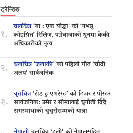
ट्रेन्डिङ
चलचित्र
‘बा : एक योद्धा’ को ‘नभन्नू
१.
कोइसित’ रिलिज, पञ्चेबाजाको धुनमा केकी
अधिकारीको नृत्य
चलचित्र ‘जलाकी’
को पहिलो गीत ‘चाँदी
२.
जलप’ सार्वजनिक
वृत्तचित्र
‘रोड टु एभरेस्ट’ को टिजर र पोस्टर
३.
सार्वजनिक: उमेर र सीमालाई चुनौती दिँदै
सगरमाथाको चुचुरोसम्मको यात्रा
नेपाली
चलचित्र ‘हली’ को नेपालसहित