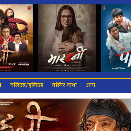
त
बलिउड/हलिउड
तस्बिर कथा
अन्य