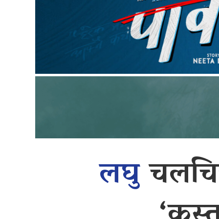
लघु
चलचित्
‘कस्