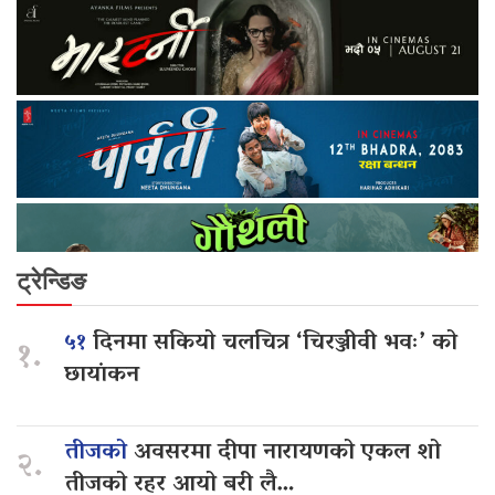
ट्रेन्डिङ
५१
दिनमा सकियो चलचित्र ‘चिरञ्जीवी भवः’ को
१.
छायांकन
तीजको
अवसरमा दीपा नारायणको एकल शो
२.
तीजको रहर आयो बरी लै…