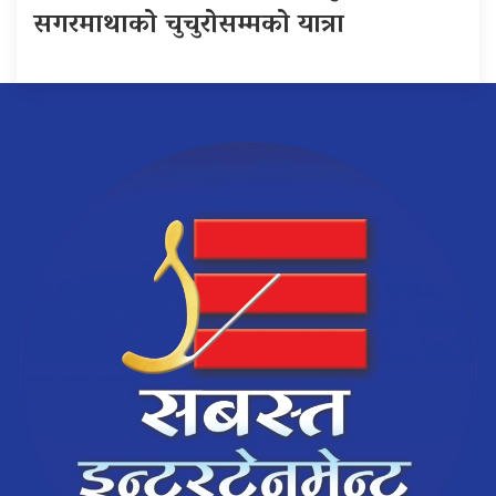
सगरमाथाको चुचुरोसम्मको यात्रा