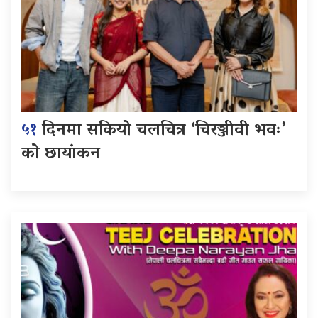
५१
दिनमा सकियो चलचित्र ‘चिरञ्जीवी भवः’
को छायांकन