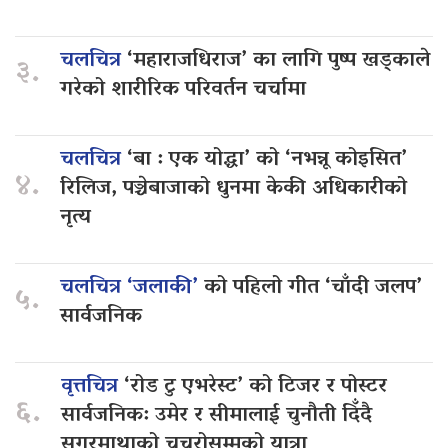
चलचित्र
‘महाराजधिराज’ का लागि पुष्प खड्काले
३.
गरेको शारीरिक परिवर्तन चर्चामा
चलचित्र
‘बा : एक योद्धा’ को ‘नभन्नू कोइसित’
४.
रिलिज, पञ्चेबाजाको धुनमा केकी अधिकारीको
नृत्य
चलचित्र ‘जलाकी’
को पहिलो गीत ‘चाँदी जलप’
५.
सार्वजनिक
वृत्तचित्र
‘रोड टु एभरेस्ट’ को टिजर र पोस्टर
६.
सार्वजनिक: उमेर र सीमालाई चुनौती दिँदै
सगरमाथाको चुचुरोसम्मको यात्रा