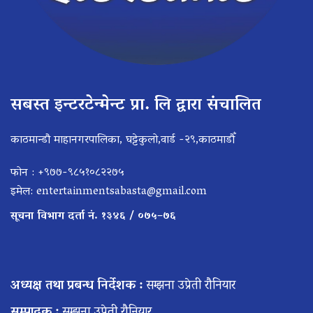
सबस्त इन्टरटेन्मेन्ट प्रा. लि द्वारा संचालित
काठमान्डौ माहानगरपालिका, घट्टेकुलो,वार्ड -२९,काठमाडौँ
फोन : +९७७-९८५१०८२२७५
इमेल:
entertainmentsabasta@gmail.com
सूचना विभाग दर्ता नं. १३४६ / ०७५–७६
अध्यक्ष तथा प्रबन्ध निर्देशक :
सम्झना उप्रेती रौनियार
सम्पादक :
सम्झना उप्रेती रौनियार