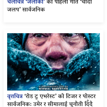
चलचित्र ‘जलाकी’
को पहिलो गीत ‘चाँदी
जलप’ सार्वजनिक
वृत्तचित्र
‘रोड टु एभरेस्ट’ को टिजर र पोस्टर
सार्वजनिक: उमेर र सीमालाई चुनौती दिँदै