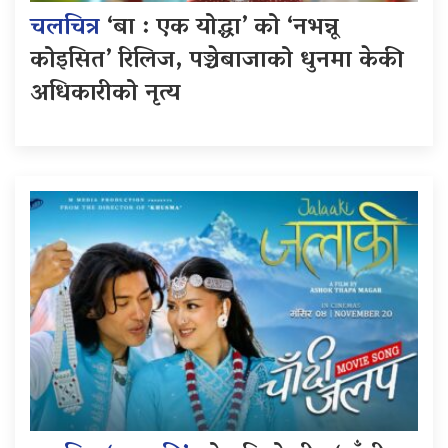
चलचित्र
‘बा : एक योद्धा’ को ‘नभन्नू
कोइसित’ रिलिज, पञ्चेबाजाको धुनमा केकी
अधिकारीको नृत्य