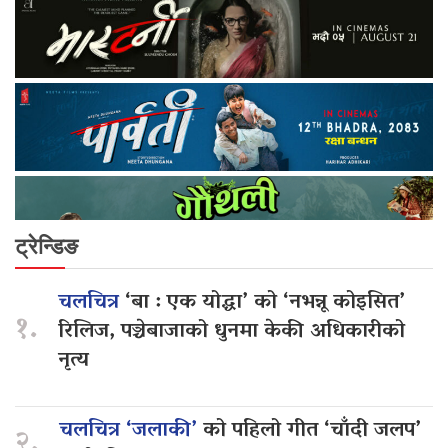
ट्रेन्डिङ
चलचित्र
‘बा : एक योद्धा’ को ‘नभन्नू कोइसित’
१.
रिलिज, पञ्चेबाजाको धुनमा केकी अधिकारीको
नृत्य
चलचित्र ‘जलाकी’
को पहिलो गीत ‘चाँदी जलप’
२.