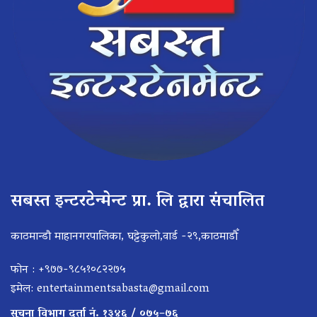
सबस्त इन्टरटेन्मेन्ट प्रा. लि द्वारा संचालित
काठमान्डौ माहानगरपालिका, घट्टेकुलो,वार्ड -२९,काठमाडौँ
फोन : +९७७-९८५१०८२२७५
इमेल:
entertainmentsabasta@gmail.com
सूचना विभाग दर्ता नं. १३४६ / ०७५–७६