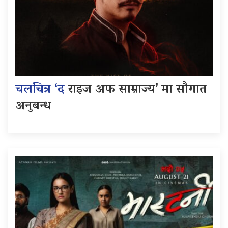
चलचित्र ‘द
राइज अफ साम्राज्य’ मा सौगात
अनुबन्ध