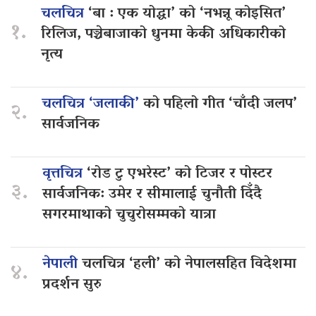
चलचित्र
‘बा : एक योद्धा’ को ‘नभन्नू कोइसित’
१.
रिलिज, पञ्चेबाजाको धुनमा केकी अधिकारीको
नृत्य
चलचित्र ‘जलाकी’
को पहिलो गीत ‘चाँदी जलप’
२.
सार्वजनिक
वृत्तचित्र
‘रोड टु एभरेस्ट’ को टिजर र पोस्टर
३.
सार्वजनिक: उमेर र सीमालाई चुनौती दिँदै
सगरमाथाको चुचुरोसम्मको यात्रा
नेपाली
चलचित्र ‘हली’ को नेपालसहित विदेशमा
४.
प्रदर्शन सुरु