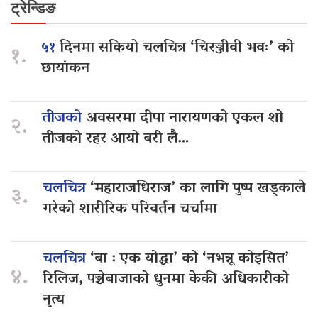
ट्रेन्डिङ
५१
दिनमा सकियो चलचित्र ‘चिरञ्जीवी भवः’ को
१.
छायांकन
तीजको
अवसरमा दीपा नारायणको एकल शो
२.
तीजको रहर आयो बरी लै…
चलचित्र
‘महाराजधिराज’ का लागि पुष्प खड्काले
३.
गरेको शारीरिक परिवर्तन चर्चामा
चलचित्र
‘बा : एक योद्धा’ को ‘नभन्नू कोइसित’
४.
रिलिज, पञ्चेबाजाको धुनमा केकी अधिकारीको
नृत्य