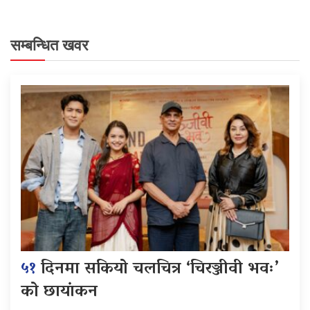
सम्बन्धित खवर
५१
दिनमा सकियो चलचित्र ‘चिरञ्जीवी भवः’
को छायांकन