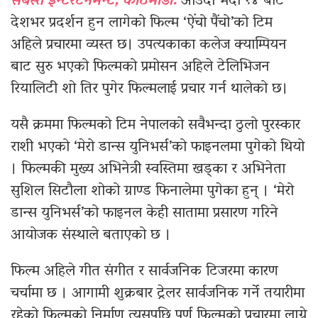
सबस्त इन्टरटेनमेन्ट, काठमाडौँ:
आउँदो भदौ १४ बाट
देशभर प्रदर्शन हुन लागेको फिल्म ‘ऐंचो पैंचो’को टिम
अहिले प्रचारमा व्यस्त छ। उपत्यकाका कलेज क्याम्पियन
बाट सुरु भएको फिल्मको प्रमोसन अहिले टेलिभिजन
रियालिटी शो तिर पुगेर फिल्मलाई प्रचार गर्न थालेको छ।
यसै क्रममा फिल्मको टिम नेपालको सवैभन्दा ठुलो पुरस्कार
राशी भएको ‘मेरो डान्स युनिभर्स’को फाइनलमा पुगेको थियो
। फिल्मकी मुख्य अभिनेत्री स्वस्तिमा खड्का र अभिनेता
सुशिल सिटौला शोको ग्राण्ड फिनालेमा पुगेका हुन् । ‘मेरो
डान्स युनिभर्स’को फाइनल केही सातामा प्रसारण गरिने
आयोजक संस्थाले बताएको छ ।
फिल्म अहिले गीत संगीत र सार्वजनिक टिजरमा कारण
चर्चामा छ । आगामी शुक्रबार ट्रेलर सार्वजनिक गर्ने तयारीमा
रहेको फिल्मको निर्माण त्यसपछि पुर्ण फिल्मको प्रचारमा लाग्ने