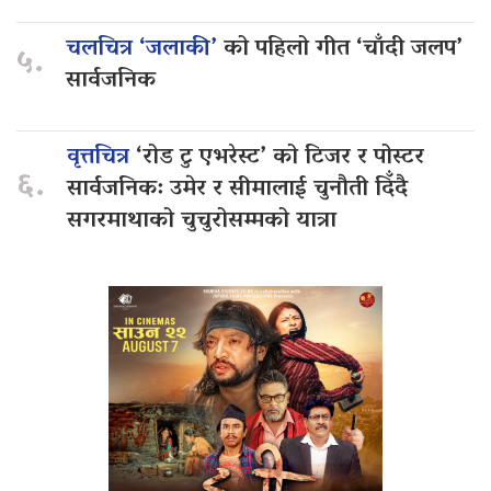
चलचित्र ‘जलाकी’
को पहिलो गीत ‘चाँदी जलप’
५.
सार्वजनिक
वृत्तचित्र
‘रोड टु एभरेस्ट’ को टिजर र पोस्टर
६.
सार्वजनिक: उमेर र सीमालाई चुनौती दिँदै
सगरमाथाको चुचुरोसम्मको यात्रा