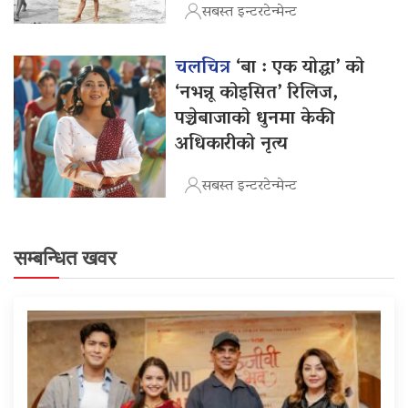
सबस्त इन्टरटेन्मेन्ट
चलचित्र
‘बा : एक योद्धा’ को
‘नभन्नू कोइसित’ रिलिज,
पञ्चेबाजाको धुनमा केकी
अधिकारीको नृत्य
सबस्त इन्टरटेन्मेन्ट
सम्बन्धित खवर