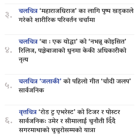
चलचित्र
‘महाराजधिराज’ का लागि पुष्प खड्काले
३.
गरेको शारीरिक परिवर्तन चर्चामा
चलचित्र
‘बा : एक योद्धा’ को ‘नभन्नू कोइसित’
४.
रिलिज, पञ्चेबाजाको धुनमा केकी अधिकारीको
नृत्य
चलचित्र ‘जलाकी’
को पहिलो गीत ‘चाँदी जलप’
५.
सार्वजनिक
वृत्तचित्र
‘रोड टु एभरेस्ट’ को टिजर र पोस्टर
६.
सार्वजनिक: उमेर र सीमालाई चुनौती दिँदै
सगरमाथाको चुचुरोसम्मको यात्रा