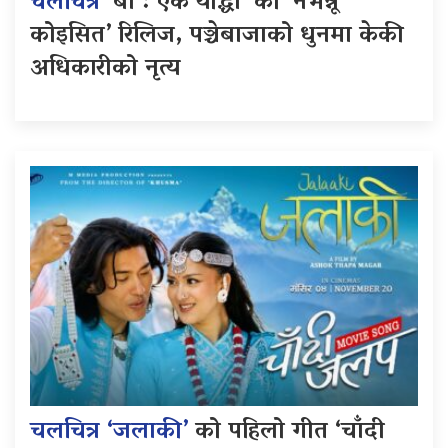
चलचित्र
‘बा : एक योद्धा’ को ‘नभन्नू
कोइसित’ रिलिज, पञ्चेबाजाको धुनमा केकी
अधिकारीको नृत्य
चलचित्र ‘जलाकी’
को पहिलो गीत ‘चाँदी