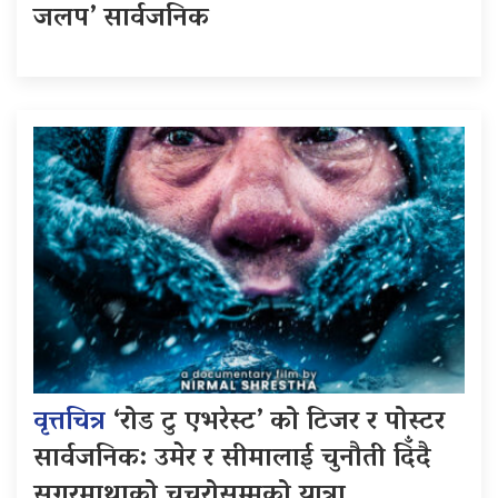
जलप’ सार्वजनिक
वृत्तचित्र
‘रोड टु एभरेस्ट’ को टिजर र पोस्टर
सार्वजनिक: उमेर र सीमालाई चुनौती दिँदै
सगरमाथाको चुचुरोसम्मको यात्रा