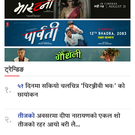
ट्रेन्डिङ
५१
दिनमा सकियो चलचित्र ‘चिरञ्जीवी भवः’ को
१.
छायांकन
तीजको
अवसरमा दीपा नारायणको एकल शो
२.
तीजको रहर आयो बरी लै…