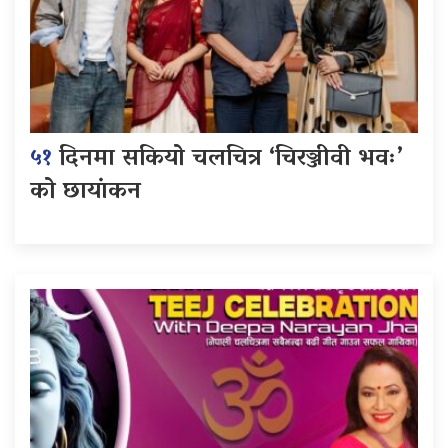
५१
दिनमा सकियो चलचित्र ‘चिरञ्जीवी भवः’
को छायांकन