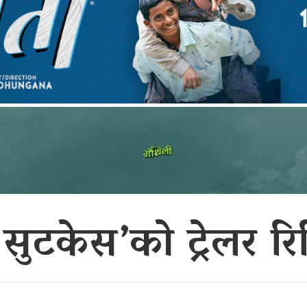
ड
सुटकेस’को ट्रेलर र