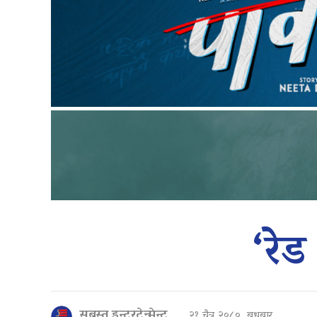
‘रे
सबस्त इन्टरटेन्मेन्ट
२१ चैत्र २०८०, बुधबार