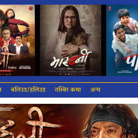
त
बलिउड/हलिउड
तस्बिर कथा
अन्य