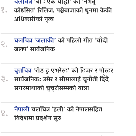
चलचित्र
‘बा : एक योद्धा’ को ‘नभन्नू
१.
कोइसित’ रिलिज, पञ्चेबाजाको धुनमा केकी
अधिकारीको नृत्य
चलचित्र ‘जलाकी’
को पहिलो गीत ‘चाँदी
२.
जलप’ सार्वजनिक
वृत्तचित्र
‘रोड टु एभरेस्ट’ को टिजर र पोस्टर
३.
सार्वजनिक: उमेर र सीमालाई चुनौती दिँदै
सगरमाथाको चुचुरोसम्मको यात्रा
नेपाली
चलचित्र ‘हली’ को नेपालसहित
४.
विदेशमा प्रदर्शन सुरु