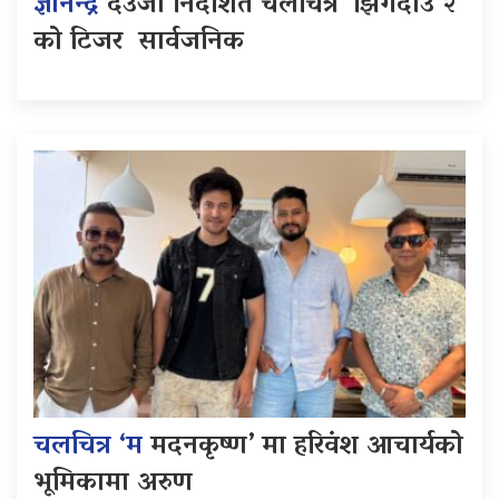
ज्ञानेन्द्र
देउजा निर्देशित चलचित्र ‘झिँगेदाउ २’
को टिजर सार्वजनिक
चलचित्र ‘म
मदनकृष्ण’ मा हरिवंश आचार्यको
भूमिकामा अरुण