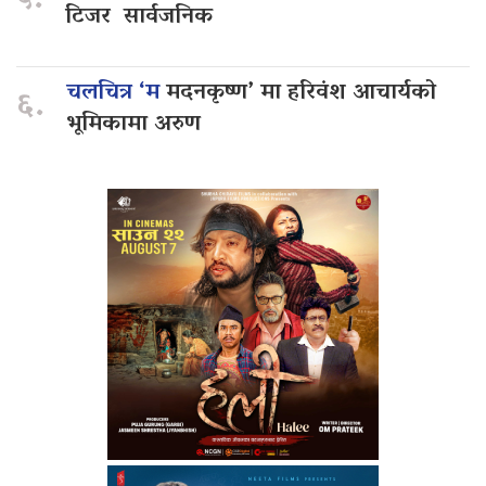
५.
टिजर सार्वजनिक
चलचित्र ‘म
मदनकृष्ण’ मा हरिवंश आचार्यको
६.
भूमिकामा अरुण