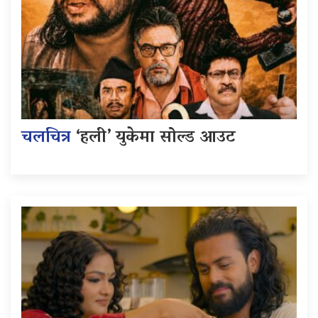
चलचित्र
‘हली’ युकेमा सोल्ड आउट