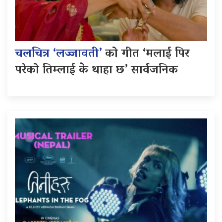
चलचित्र ‘लज्जावती’
को गीत ‘मलाई पिर
परेको तिम्लाई के थाहा छ’ सार्वजनिक