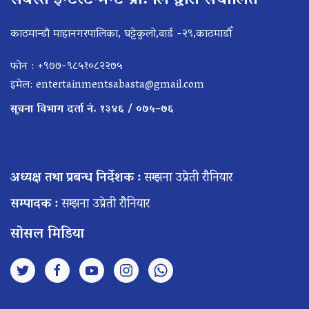
सबस्त इन्टरटेन्मेन्ट प्रा. लि द्वारा संचालित
काठमान्डौ माहानगरपालिका, घट्टेकुलो,वार्ड -२९,काठमाडौँ
फोन : +९७७-९८५१०८२२७५
इमेल:
entertainmentsabasta@gmail.com
सूचना विभाग दर्ता नं. १३४६ / ०७५–७६
अध्यक्ष तथा प्रबन्ध निर्देशक :
सम्झना उप्रेती रौनियार
सम्पादक :
सम्झना उप्रेती रौनियार
सोसल मिडिया