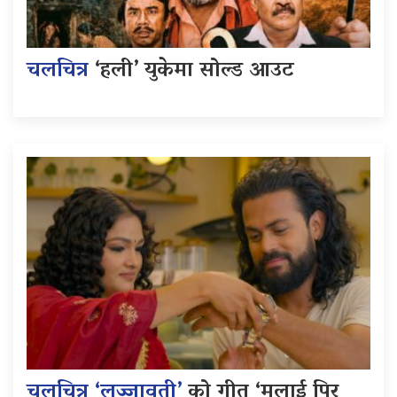
चलचित्र
‘हली’ युकेमा सोल्ड आउट
चलचित्र ‘लज्जावती’
को गीत ‘मलाई पिर