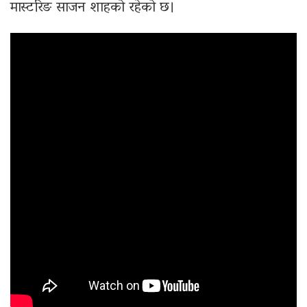
मास्टरिङ साजन शाहको रहेको छ।