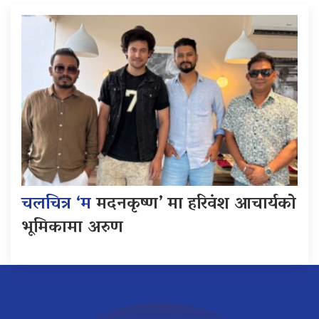
चलचित्र ‘म
मदनकृष्ण’ मा हरिवंश आचार्यको
भूमिकामा अरुण