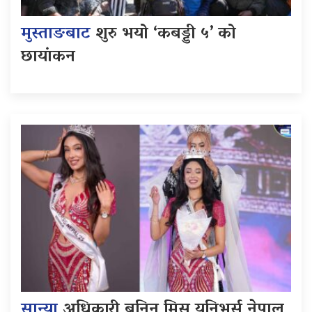
मुस्ताङबाट
शुरु भयो ‘कबड्डी ५’ को
छायांकन
सान्या
अधिकारी बनिन् मिस युनिभर्स नेपाल