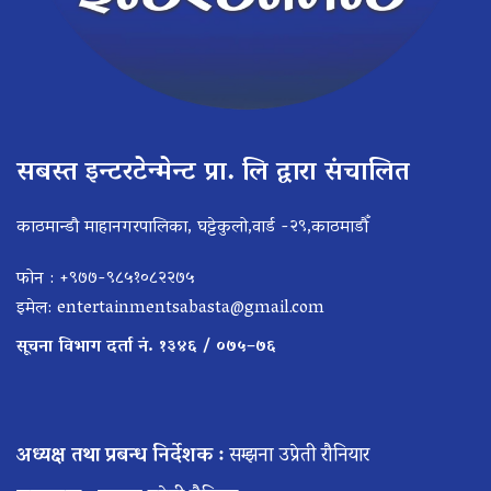
सबस्त इन्टरटेन्मेन्ट प्रा. लि द्वारा संचालित
काठमान्डौ माहानगरपालिका, घट्टेकुलो,वार्ड -२९,काठमाडौँ
फोन : +९७७-९८५१०८२२७५
इमेल:
entertainmentsabasta@gmail.com
सूचना विभाग दर्ता नं. १३४६ / ०७५–७६
अध्यक्ष तथा प्रबन्ध निर्देशक :
सम्झना उप्रेती रौनियार