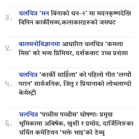
चलचित्र ‘मन
बिनाको धन–२’ मा मदनकृष्णदेखि
३.
विपिन कार्कीसम्म,कलाकारहरूको जमघट
बालमनोविज्ञानमा
आधारित चलचित्र ‘कमला
४.
मिस’ को भव्य प्रिमियर, दर्शकबाट उच्च प्रशंसा
चलचित्र
‘कार्की साहिँला’ को पहिलो गीत ‘लग्यौ
५.
परान’ सार्वजनिक, जितु र प्रियानाको लोभलाग्दो
केमेस्ट्री
चलचित्र
‘पच्चीस पच्चीस’ घोषणा: प्रमुख
६.
भूमिकामा अबिषेक, खुशी र प्रमोद, दार्जिलिङका
चर्चित कमेडियन ‘भक्ते भाइ’को डेब्यु