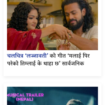
चलचित्र ‘लज्जावती’
को गीत ‘मलाई पिर
परेको तिम्लाई के थाहा छ’ सार्वजनिक