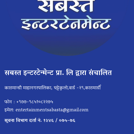
सबस्त इन्टरटेन्मेन्ट प्रा. लि द्वारा संचालित
काठमान्डौ माहानगरपालिका, घट्टेकुलो,वार्ड -२९,काठमाडौँ
फोन : +९७७-९८५१०८२२७५
इमेल:
entertainmentsabasta@gmail.com
सूचना विभाग दर्ता नं. १३४६ / ०७५–७६