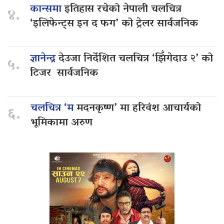
कान्समा
इतिहास रचेको नेपाली चलचित्र
४.
‘इलिफेन्ट्स इन द फग’ को ट्रेलर सार्वजनिक
ज्ञानेन्द्र
देउजा निर्देशित चलचित्र ‘झिँगेदाउ २’ को
५.
टिजर सार्वजनिक
चलचित्र ‘म
मदनकृष्ण’ मा हरिवंश आचार्यको
६.
भूमिकामा अरुण