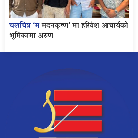
चलचित्र ‘म
मदनकृष्ण’ मा हरिवंश आचार्यको
भूमिकामा अरुण