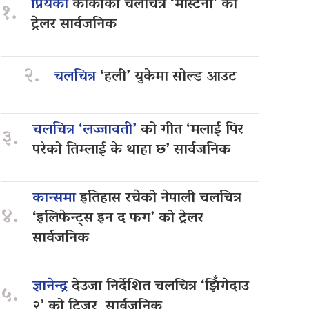
प्रियंका
कार्कीको चलचित्र ‘मास्टर्नी’ को
१.
ट्रेलर सार्वजनिक
२.
चलचित्र
‘हली’ युकेमा सोल्ड आउट
चलचित्र ‘लज्जावती’
को गीत ‘मलाई पिर
३.
परेको तिम्लाई के थाहा छ’ सार्वजनिक
कान्समा
इतिहास रचेको नेपाली चलचित्र
४.
‘इलिफेन्ट्स इन द फग’ को ट्रेलर
सार्वजनिक
ज्ञानेन्द्र
देउजा निर्देशित चलचित्र ‘झिँगेदाउ
५.
२’ को टिजर सार्वजनिक