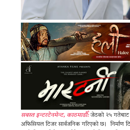
सबस्त इन्टरटेनमेन्ट, काठमाडौँ:
जेठको २५ गतेबाट 
अफिसियल टिजर सार्वजनिक गरिएको छ। निर्माण टिमले