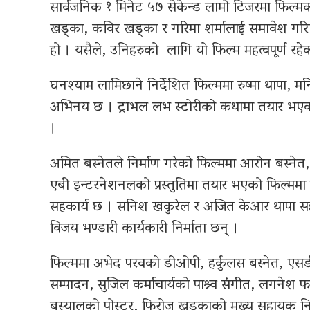
सार्वजनिक १ मिनेट ५७ सेकेन्ड लामो टिजरमा फिल्मका म
खड्का, कविर खड्का र गरिमा शर्मालाई समावेश गरिए
हो । यसैले, उनिहरुको लागि यो फिल्म महत्वपूर्ण र
घनश्याम लामिछाने निर्देशित फिल्ममा रुष्मा थापा, 
अभिनय छ । ट्राभल लभ स्टोरीको कथामा तयार भएको
।
अमित बस्नेतले निर्माण गरेको फिल्ममा आरोन बस्नेत, 
एबी इन्टरनेशनलको प्रस्तुतिमा तयार भएको फिल्ममा ग
सहकार्य छ । सनिश खकुरेल र अजित केआर थापा सह–न
विजय भण्डारी कार्यकारी निर्माता छन् ।
फिल्ममा अभेद परवको डीओपी, हर्कुलस बस्नेत, एसडी
सम्पादन, सुजिल कर्माचार्यको पाश्र्व संगीत, लगनेश 
बस्यालको पोस्टर, फिरोज खड्काको मुख्य सहायक निर्दे