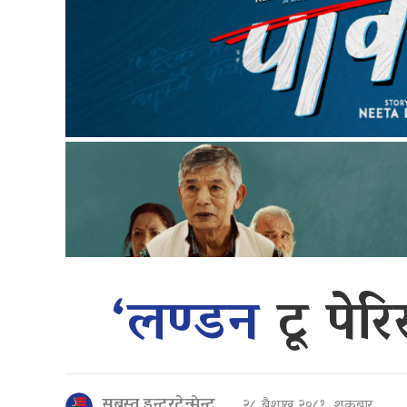
‘लण्डन
टू पे
सबस्त इन्टरटेन्मेन्ट
२८ बैशाख २०८१, शुक्रबार