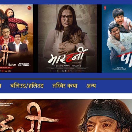
त
बलिउड/हलिउड
तस्बिर कथा
अन्य