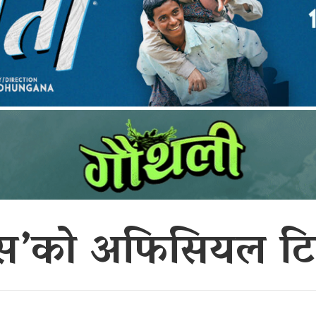
रिस’को अफिसियल ट