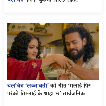
चलचित्र
‘हली’ युकेमा सोल्ड आउट
चलचित्र ‘लज्जावती’
को गीत ‘मलाई पिर
परेको तिम्लाई के थाहा छ’ सार्वजनिक