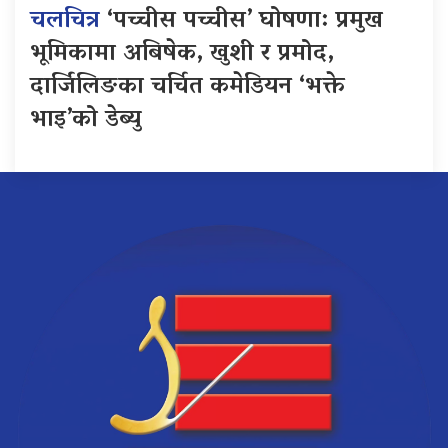
चलचित्र
‘पच्चीस पच्चीस’ घोषणा: प्रमुख
भूमिकामा अबिषेक, खुशी र प्रमोद,
दार्जिलिङका चर्चित कमेडियन ‘भक्ते
भाइ’को डेब्यु