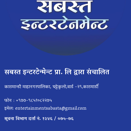
सबस्त इन्टरटेन्मेन्ट प्रा. लि द्वारा संचालित
काठमान्डौ माहानगरपालिका, घट्टेकुलो,वार्ड -२९,काठमाडौँ
फोन : +९७७-९८५१०८२२७५
इमेल:
entertainmentsabasta@gmail.com
सूचना विभाग दर्ता नं. १३४६ / ०७५–७६