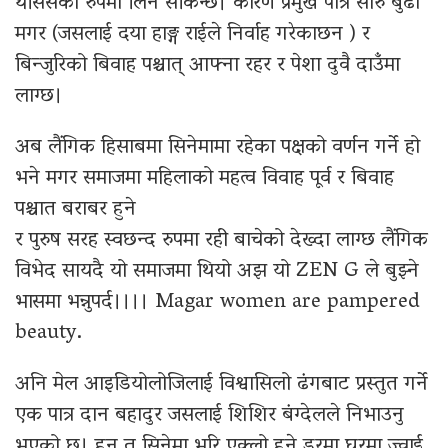
थेसिसको रुपमा लिन सकिन्छ। कारण प्रमुख पात्र सोरु बुढा
मगर (जसलाई दया हाङ्ग राईले निर्वाह गरेकाछन ) र
बिन्जुरिको बिवाह पश्चात् आफ्ना रहर र पेशा दुवै दाउँमा
लाग्छ।
अब लैंगिक हिसाबमा सिनेमामा रहेका पक्षको वर्णन गर्ने हो
भने मगर समाजमा महिलाको महत्व विवाह पूर्व र बिवाह
पश्चात बराबर हुने
र पुरुष सरह स्वछन्द रुपमा रही बाचेको देख्दा लाग्छ लैंगिक
विभेद सायदै यो समाजमा थियो अझ यो ZEN G ले बुझ्ने
भासमा भन्नुपर्द।।।। Magar women are pampered
beauty.
अनि मेल आइडियोलोजिलाई विश्वासिलो ढंगबाट प्रस्तुत गर्ने
एक पात्र दान बहादुर जसलाई शिशिर बंग्देलले निभाउनु
भएको छ। हुन त सिनेमा भरि एक्लो हुने डरमा घरमा ज्वाई