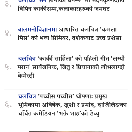
चलचित्र ‘मन
बिनाको धन–२’ मा मदनकृष्णदेखि
३.
विपिन कार्कीसम्म,कलाकारहरूको जमघट
बालमनोविज्ञानमा
आधारित चलचित्र ‘कमला
४.
मिस’ को भव्य प्रिमियर, दर्शकबाट उच्च प्रशंसा
चलचित्र
‘कार्की साहिँला’ को पहिलो गीत ‘लग्यौ
५.
परान’ सार्वजनिक, जितु र प्रियानाको लोभलाग्दो
केमेस्ट्री
चलचित्र
‘पच्चीस पच्चीस’ घोषणा: प्रमुख
६.
भूमिकामा अबिषेक, खुशी र प्रमोद, दार्जिलिङका
चर्चित कमेडियन ‘भक्ते भाइ’को डेब्यु