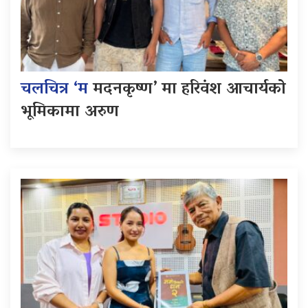
चलचित्र ‘म
मदनकृष्ण’ मा हरिवंश आचार्यको
भूमिकामा अरुण