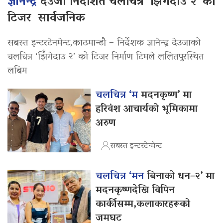
ज्ञानेन्द्र
देउजा निर्देशित चलचित्र ‘झिँगेदाउ २’ को
टिजर सार्वजनिक
सबस्त इन्टरटेनमेन्ट,काठमान्डौ – निर्देशक ज्ञानेन्द्र देउजाको
चलचित्र ‘झिँगेदाउ २’ को टिजर निर्माण टिमले ललितपुरस्थित
लबिम
चलचित्र ‘म
मदनकृष्ण’ मा
हरिवंश आचार्यको भूमिकामा
अरुण
सबस्त इन्टरटेन्मेन्ट
चलचित्र ‘मन
बिनाको धन–२’ मा
मदनकृष्णदेखि विपिन
कार्कीसम्म,कलाकारहरूको
जमघट