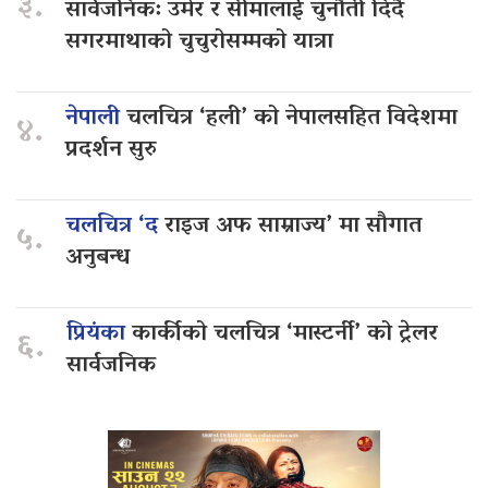
३.
सार्वजनिक: उमेर र सीमालाई चुनौती दिँदै
सगरमाथाको चुचुरोसम्मको यात्रा
नेपाली
चलचित्र ‘हली’ को नेपालसहित विदेशमा
४.
प्रदर्शन सुरु
चलचित्र ‘द
राइज अफ साम्राज्य’ मा सौगात
५.
अनुबन्ध
प्रियंका
कार्कीको चलचित्र ‘मास्टर्नी’ को ट्रेलर
६.
सार्वजनिक