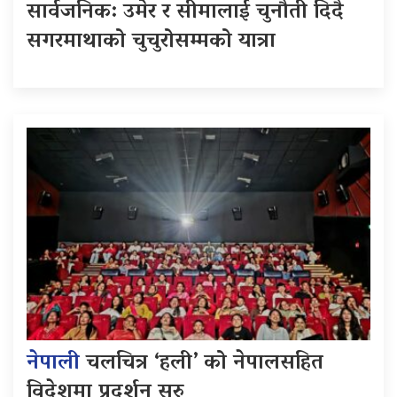
सार्वजनिक: उमेर र सीमालाई चुनौती दिँदै
सगरमाथाको चुचुरोसम्मको यात्रा
नेपाली
चलचित्र ‘हली’ को नेपालसहित
विदेशमा प्रदर्शन सुरु