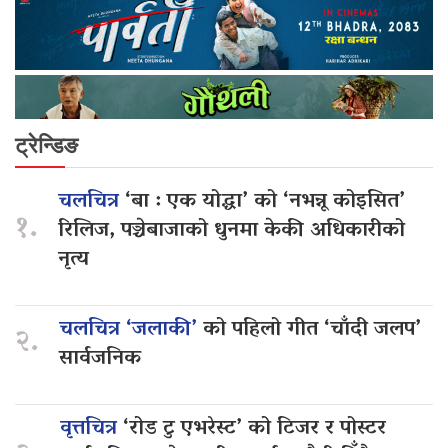
ट्रेन्डिङ
चलचित्र
‘बा : एक योद्धा’ को ‘नभन्नू कोइसित’
१.
रिलिज, पञ्चेबाजाको धुनमा केकी अधिकारीको
नृत्य
चलचित्र ‘जलाकी’
को पहिलो गीत ‘चाँदी जलप’
२.
सार्वजनिक
वृत्तचित्र
‘रोड टु एभरेस्ट’ को टिजर र पोस्टर