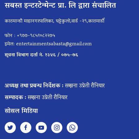
सबस्त इन्टरटेन्मेन्ट प्रा. लि द्वारा संचालित
काठमान्डौ माहानगरपालिका, घट्टेकुलो,वार्ड -२९,काठमाडौँ
फोन : +९७७-९८५१०८२२७५
इमेल:
entertainmentsabasta@gmail.com
सूचना विभाग दर्ता नं. १३४६ / ०७५–७६
अध्यक्ष तथा प्रबन्ध निर्देशक :
सम्झना उप्रेती रौनियार
सम्पादक :
सम्झना उप्रेती रौनियार
सोसल मिडिया