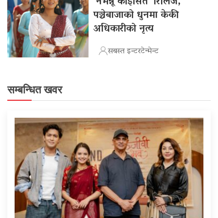
‘नभन्नू कोइसित’ रिलिज,
पञ्चेबाजाको धुनमा केकी
अधिकारीको नृत्य
सबस्त इन्टरटेन्मेन्ट
सम्बन्धित खवर