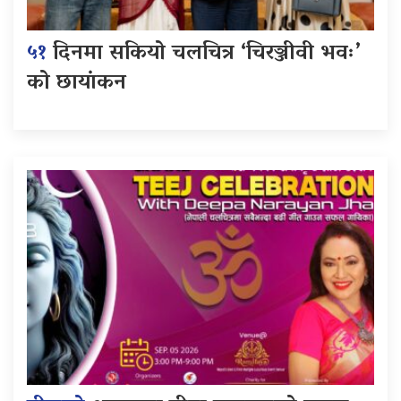
५१
दिनमा सकियो चलचित्र ‘चिरञ्जीवी भवः’
को छायांकन