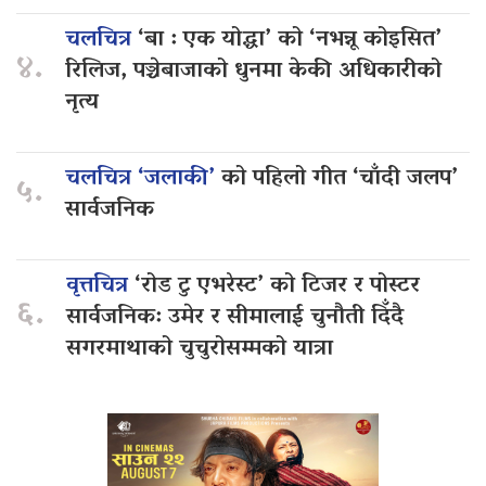
चलचित्र
‘बा : एक योद्धा’ को ‘नभन्नू कोइसित’
४.
रिलिज, पञ्चेबाजाको धुनमा केकी अधिकारीको
नृत्य
चलचित्र ‘जलाकी’
को पहिलो गीत ‘चाँदी जलप’
५.
सार्वजनिक
वृत्तचित्र
‘रोड टु एभरेस्ट’ को टिजर र पोस्टर
६.
सार्वजनिक: उमेर र सीमालाई चुनौती दिँदै
सगरमाथाको चुचुरोसम्मको यात्रा