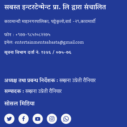
सबस्त इन्टरटेन्मेन्ट प्रा. लि द्वारा संचालित
काठमान्डौ माहानगरपालिका, घट्टेकुलो,वार्ड -२९,काठमाडौँ
फोन : +९७७-९८५१०८२२७५
इमेल:
entertainmentsabasta@gmail.com
सूचना विभाग दर्ता नं. १३४६ / ०७५–७६
अध्यक्ष तथा प्रबन्ध निर्देशक :
सम्झना उप्रेती रौनियार
सम्पादक :
सम्झना उप्रेती रौनियार
सोसल मिडिया