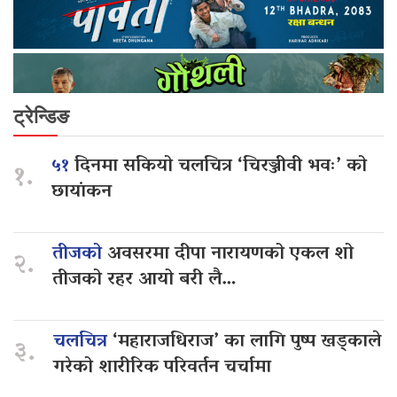
ट्रेन्डिङ
५१
दिनमा सकियो चलचित्र ‘चिरञ्जीवी भवः’ को
१.
छायांकन
तीजको
अवसरमा दीपा नारायणको एकल शो
२.
तीजको रहर आयो बरी लै…
चलचित्र
‘महाराजधिराज’ का लागि पुष्प खड्काले
३.
गरेको शारीरिक परिवर्तन चर्चामा