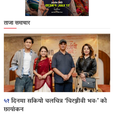
ताजा समाचार
५१
दिनमा सकियो चलचित्र ‘चिरञ्जीवी भवः’ को
छायांकन