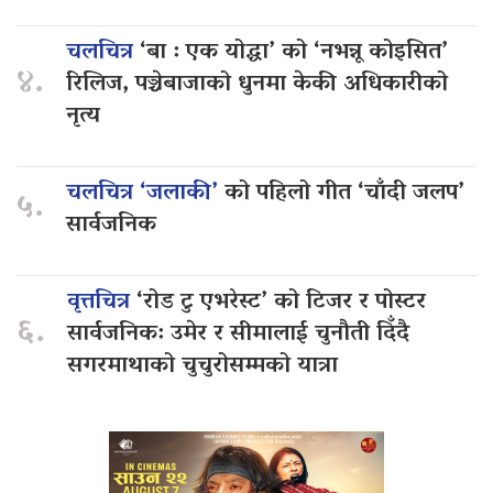
चलचित्र
‘बा : एक योद्धा’ को ‘नभन्नू कोइसित’
४.
रिलिज, पञ्चेबाजाको धुनमा केकी अधिकारीको
नृत्य
चलचित्र ‘जलाकी’
को पहिलो गीत ‘चाँदी जलप’
५.
सार्वजनिक
वृत्तचित्र
‘रोड टु एभरेस्ट’ को टिजर र पोस्टर
६.
सार्वजनिक: उमेर र सीमालाई चुनौती दिँदै
सगरमाथाको चुचुरोसम्मको यात्रा