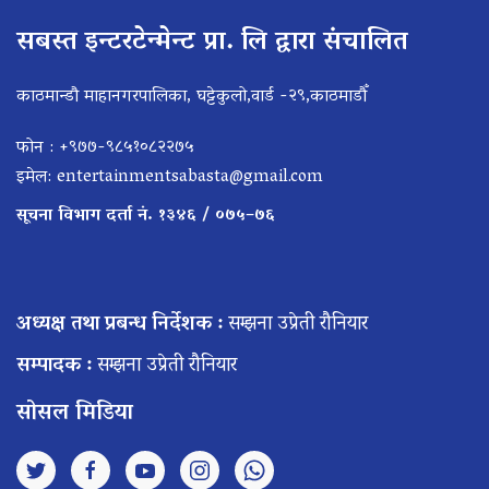
सबस्त इन्टरटेन्मेन्ट प्रा. लि द्वारा संचालित
काठमान्डौ माहानगरपालिका, घट्टेकुलो,वार्ड -२९,काठमाडौँ
फोन : +९७७-९८५१०८२२७५
इमेल:
entertainmentsabasta@gmail.com
सूचना विभाग दर्ता नं. १३४६ / ०७५–७६
अध्यक्ष तथा प्रबन्ध निर्देशक :
सम्झना उप्रेती रौनियार
सम्पादक :
सम्झना उप्रेती रौनियार
सोसल मिडिया