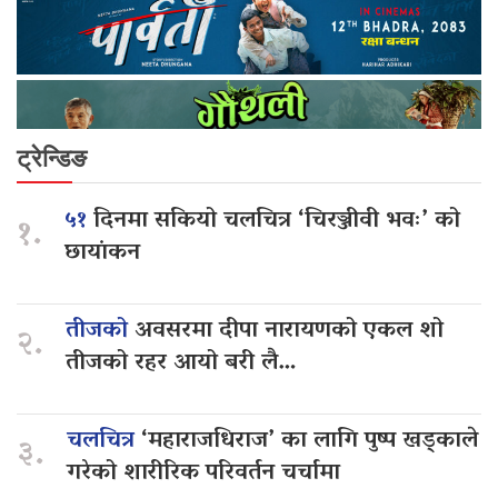
ट्रेन्डिङ
५१
दिनमा सकियो चलचित्र ‘चिरञ्जीवी भवः’ को
१.
छायांकन
तीजको
अवसरमा दीपा नारायणको एकल शो
२.
तीजको रहर आयो बरी लै…
चलचित्र
‘महाराजधिराज’ का लागि पुष्प खड्काले
३.
गरेको शारीरिक परिवर्तन चर्चामा