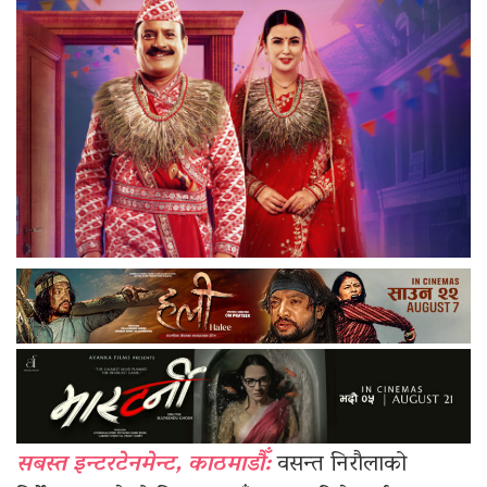
सबस्त इन्टरटेनमेन्ट, काठमाडौँ:
वसन्त निरौलाको