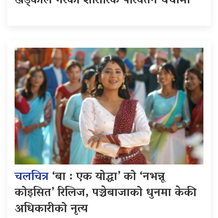
खड्काले गरेको शारीरिक परिवर्तन चर्चामा
चलचित्र
‘बा : एक योद्धा’ को ‘नभन्नू
कोइसित’ रिलिज, पञ्चेबाजाको धुनमा केकी
अधिकारीको नृत्य