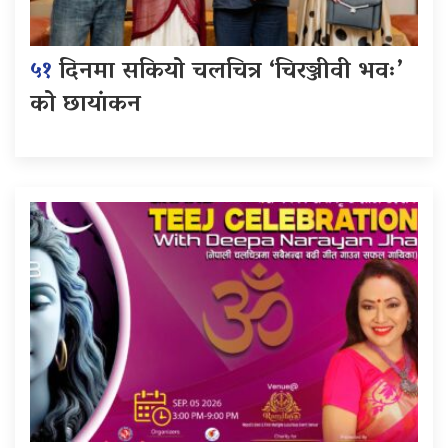
५१
दिनमा सकियो चलचित्र ‘चिरञ्जीवी भवः’
को छायांकन