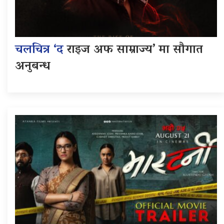
चलचित्र ‘द
राइज अफ साम्राज्य’ मा सौगात
अनुबन्ध