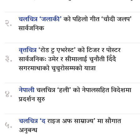
चलचित्र ‘जलाकी’
को पहिलो गीत ‘चाँदी जलप’
२.
सार्वजनिक
वृत्तचित्र
‘रोड टु एभरेस्ट’ को टिजर र पोस्टर
३.
सार्वजनिक: उमेर र सीमालाई चुनौती दिँदै
सगरमाथाको चुचुरोसम्मको यात्रा
नेपाली
चलचित्र ‘हली’ को नेपालसहित विदेशमा
४.
प्रदर्शन सुरु
चलचित्र ‘द
राइज अफ साम्राज्य’ मा सौगात
५.
अनुबन्ध