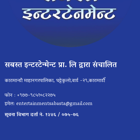
सबस्त इन्टरटेन्मेन्ट प्रा. लि द्वारा संचालित
काठमान्डौ माहानगरपालिका, घट्टेकुलो,वार्ड -२९,काठमाडौँ
फोन : +९७७-९८५१०८२२७५
इमेल:
entertainmentsabasta@gmail.com
सूचना विभाग दर्ता नं. १३४६ / ०७५–७६