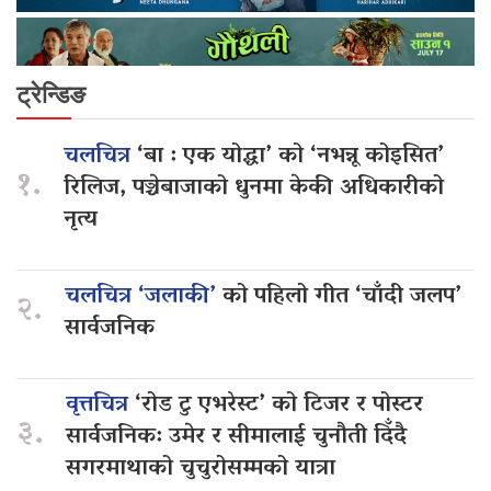
ट्रेन्डिङ
चलचित्र
‘बा : एक योद्धा’ को ‘नभन्नू कोइसित’
१.
रिलिज, पञ्चेबाजाको धुनमा केकी अधिकारीको
नृत्य
चलचित्र ‘जलाकी’
को पहिलो गीत ‘चाँदी जलप’
२.
सार्वजनिक
वृत्तचित्र
‘रोड टु एभरेस्ट’ को टिजर र पोस्टर
३.
सार्वजनिक: उमेर र सीमालाई चुनौती दिँदै
सगरमाथाको चुचुरोसम्मको यात्रा