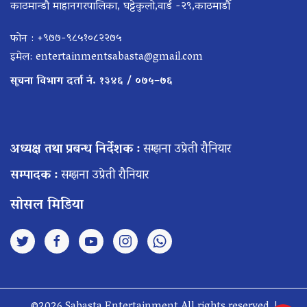
काठमान्डौ माहानगरपालिका, घट्टेकुलो,वार्ड -२९,काठमाडौँ
फोन : +९७७-९८५१०८२२७५
इमेल:
entertainmentsabasta@gmail.com
सूचना विभाग दर्ता नं. १३४६ / ०७५–७६
अध्यक्ष तथा प्रबन्ध निर्देशक :
सम्झना उप्रेती रौनियार
सम्पादक :
सम्झना उप्रेती रौनियार
सोसल मिडिया
©2026 Sabasta Entertainment All rights reserved. |