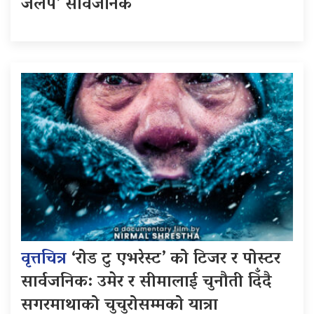
जलप’ सार्वजनिक
वृत्तचित्र
‘रोड टु एभरेस्ट’ को टिजर र पोस्टर
सार्वजनिक: उमेर र सीमालाई चुनौती दिँदै
सगरमाथाको चुचुरोसम्मको यात्रा