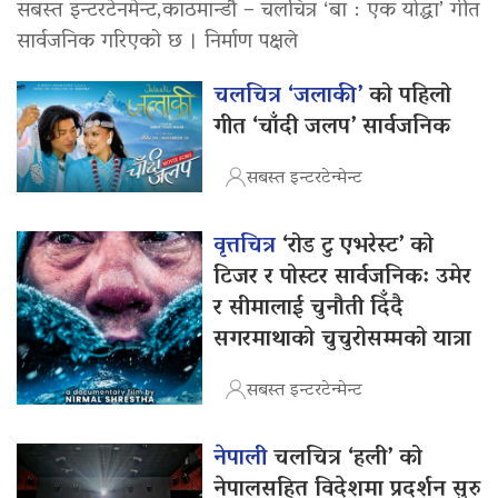
सबस्त इन्टरटेनमेन्ट,काठमान्डौ – चलचित्र ‘बा : एक योद्धा’ गीत
सार्वजनिक गरिएको छ । निर्माण पक्षले
चलचित्र ‘जलाकी’
को पहिलो
गीत ‘चाँदी जलप’ सार्वजनिक
सबस्त इन्टरटेन्मेन्ट
वृत्तचित्र
‘रोड टु एभरेस्ट’ को
टिजर र पोस्टर सार्वजनिक: उमेर
र सीमालाई चुनौती दिँदै
सगरमाथाको चुचुरोसम्मको यात्रा
सबस्त इन्टरटेन्मेन्ट
नेपाली
चलचित्र ‘हली’ को
नेपालसहित विदेशमा प्रदर्शन सुरु