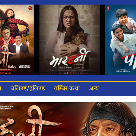
त
बलिउड/हलिउड
तस्बिर कथा
अन्य