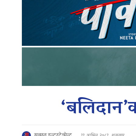
‘बलिदान’
सबस्त इन्टरटेन्मेन्ट
११ आश्विन २०८१, शुक्रबार