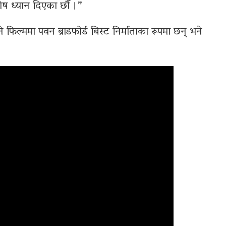
शेष ध्यान दिएका छौँ ।”
हने फिल्ममा पवन ब्राडफोर्ड बिस्ट निर्माताका रूपमा छन् भने