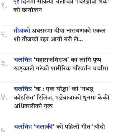
५१
दिनमा सकियो चलचित्र ‘चिरञ्जीवी भवः’
१.
को छायांकन
तीजको
अवसरमा दीपा नारायणको एकल
२.
शो तीजको रहर आयो बरी लै…
चलचित्र
‘महाराजधिराज’ का लागि पुष्प
३.
खड्काले गरेको शारीरिक परिवर्तन चर्चामा
चलचित्र
‘बा : एक योद्धा’ को ‘नभन्नू
४.
कोइसित’ रिलिज, पञ्चेबाजाको धुनमा केकी
अधिकारीको नृत्य
चलचित्र ‘जलाकी’
को पहिलो गीत ‘चाँदी
५.