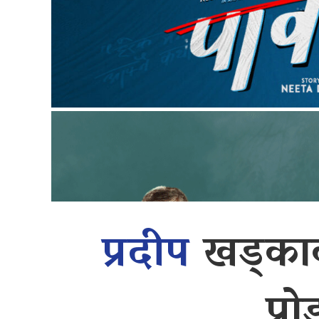
प्रदीप
खड्काक
प्