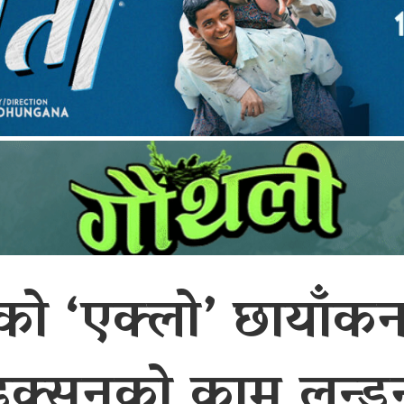
ो ‘एक्लो’ छायाँकन 
रोडक्सनको काम लन्ड