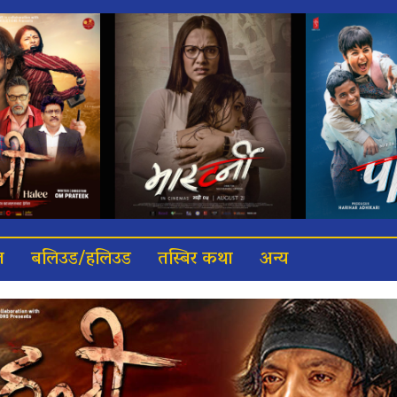
त
बलिउड/हलिउड
तस्बिर कथा
अन्य