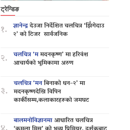
ट्रेन्डिङ
ज्ञानेन्द्र
देउजा निर्देशित चलचित्र ‘झिँगेदाउ
१.
२’ को टिजर सार्वजनिक
चलचित्र ‘म
मदनकृष्ण’ मा हरिवंश
२.
आचार्यको भूमिकामा अरुण
चलचित्र ‘मन
बिनाको धन–२’ मा
३.
मदनकृष्णदेखि विपिन
कार्कीसम्म,कलाकारहरूको जमघट
बालमनोविज्ञानमा
आधारित चलचित्र
४.
‘कमला मिस’ को भव्य प्रिमियर, दर्शकबाट