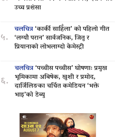
उच्च प्रशंसा
चलचित्र
‘कार्की साहिँला’ को पहिलो गीत
५.
‘लग्यौ परान’ सार्वजनिक, जितु र
प्रियानाको लोभलाग्दो केमेस्ट्री
चलचित्र
‘पच्चीस पच्चीस’ घोषणा: प्रमुख
भूमिकामा अबिषेक, खुशी र प्रमोद,
६.
दार्जिलिङका चर्चित कमेडियन ‘भक्ते
भाइ’को डेब्यु