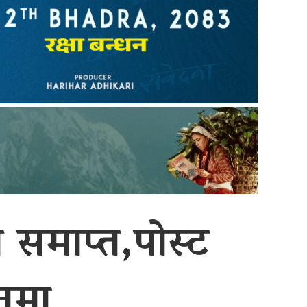
समाप्त,पोस्ट
नमा