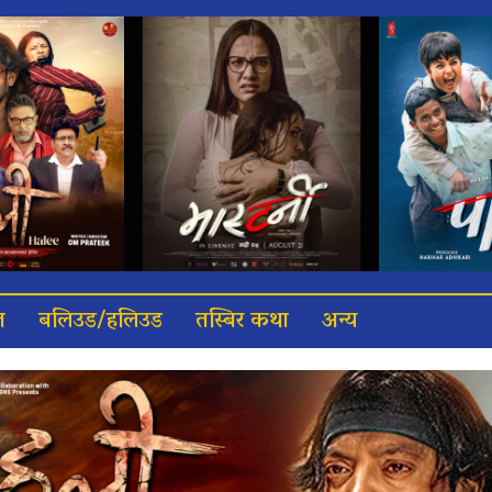
त
बलिउड/हलिउड
तस्बिर कथा
अन्य