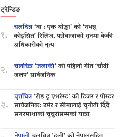
ट्रेन्डिङ
चलचित्र
‘बा : एक योद्धा’ को ‘नभन्नू
१.
कोइसित’ रिलिज, पञ्चेबाजाको धुनमा केकी
अधिकारीको नृत्य
चलचित्र ‘जलाकी’
को पहिलो गीत ‘चाँदी
२.
जलप’ सार्वजनिक
वृत्तचित्र
‘रोड टु एभरेस्ट’ को टिजर र पोस्टर
३.
सार्वजनिक: उमेर र सीमालाई चुनौती दिँदै
सगरमाथाको चुचुरोसम्मको यात्रा
नेपाली
चलचित्र ‘हली’ को नेपालसहित