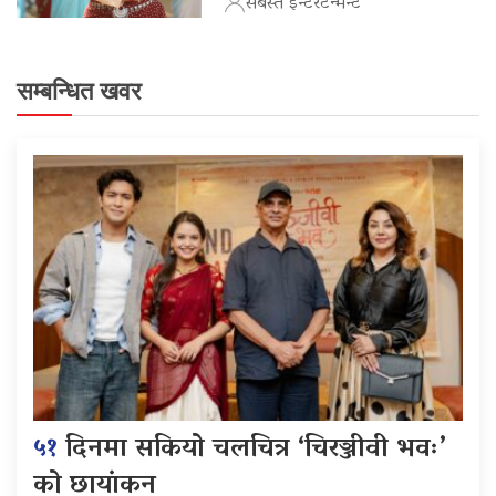
सबस्त इन्टरटेन्मेन्ट
सम्बन्धित खवर
५१
दिनमा सकियो चलचित्र ‘चिरञ्जीवी भवः’
को छायांकन