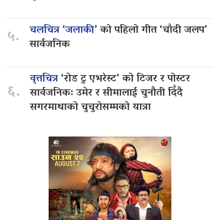
चलचित्र ‘जलाकी’
को पहिलो गीत ‘चाँदी जलप’
५.
सार्वजनिक
वृत्तचित्र
‘रोड टु एभरेस्ट’ को टिजर र पोस्टर
६.
सार्वजनिक: उमेर र सीमालाई चुनौती दिँदै
सगरमाथाको चुचुरोसम्मको यात्रा