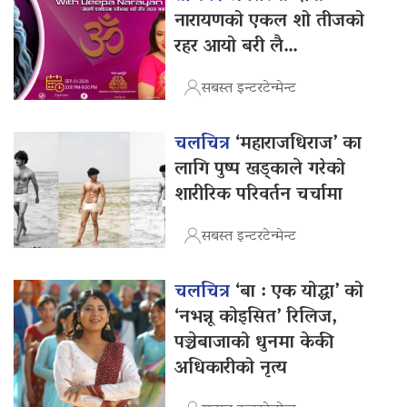
नारायणको एकल शो तीजको
रहर आयो बरी लै…
सबस्त इन्टरटेन्मेन्ट
चलचित्र
‘महाराजधिराज’ का
लागि पुष्प खड्काले गरेको
शारीरिक परिवर्तन चर्चामा
सबस्त इन्टरटेन्मेन्ट
चलचित्र
‘बा : एक योद्धा’ को
‘नभन्नू कोइसित’ रिलिज,
पञ्चेबाजाको धुनमा केकी
अधिकारीको नृत्य