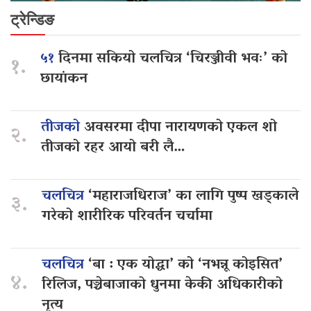
ट्रेन्डिङ
५१
दिनमा सकियो चलचित्र ‘चिरञ्जीवी भवः’ को
१.
छायांकन
तीजको
अवसरमा दीपा नारायणको एकल शो
२.
तीजको रहर आयो बरी लै…
चलचित्र
‘महाराजधिराज’ का लागि पुष्प खड्काले
३.
गरेको शारीरिक परिवर्तन चर्चामा
चलचित्र
‘बा : एक योद्धा’ को ‘नभन्नू कोइसित’
४.
रिलिज, पञ्चेबाजाको धुनमा केकी अधिकारीको
नृत्य