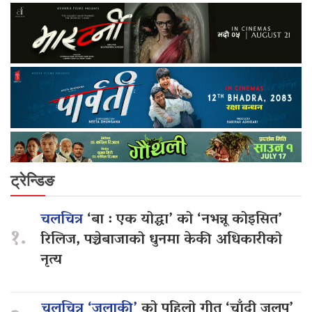
ट्रेन्डिङ
चलचित्र
‘बा : एक योद्धा’ को ‘नभन्नू कोइसित’
१.
रिलिज, पञ्चेबाजाको धुनमा केकी अधिकारीको
नृत्य
चलचित्र ‘जलाकी’
को पहिलो गीत ‘चाँदी जलप’