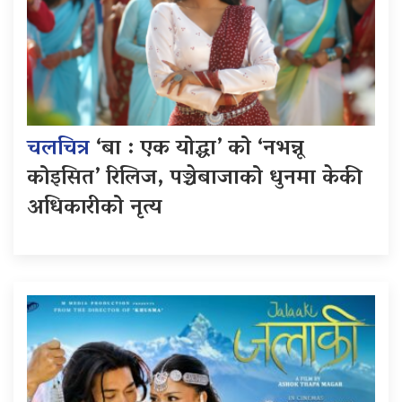
चलचित्र
‘बा : एक योद्धा’ को ‘नभन्नू
कोइसित’ रिलिज, पञ्चेबाजाको धुनमा केकी
अधिकारीको नृत्य