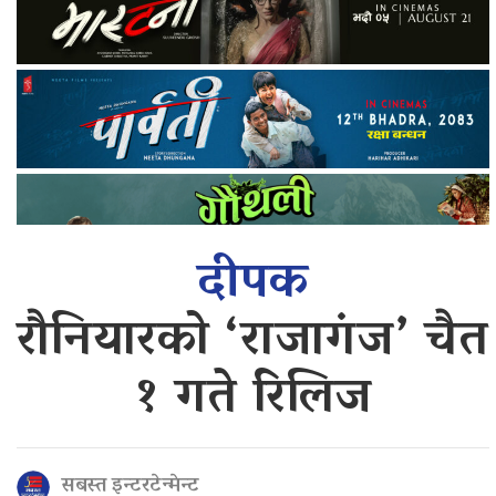
दीपक
रौनियारको ‘राजागंज’ चैत
१ गते रिलिज
सबस्त इन्टरटेन्मेन्ट