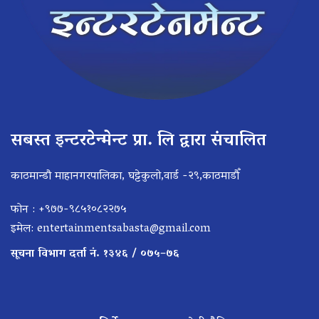
सबस्त इन्टरटेन्मेन्ट प्रा. लि द्वारा संचालित
काठमान्डौ माहानगरपालिका, घट्टेकुलो,वार्ड -२९,काठमाडौँ
फोन : +९७७-९८५१०८२२७५
इमेल:
entertainmentsabasta@gmail.com
सूचना विभाग दर्ता नं. १३४६ / ०७५–७६