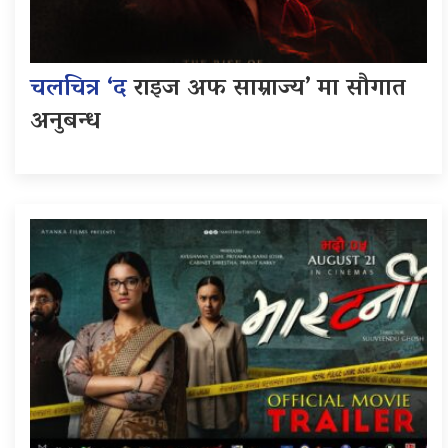
चलचित्र ‘द
राइज अफ साम्राज्य’ मा सौगात
अनुबन्ध