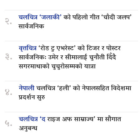
चलचित्र ‘जलाकी’
को पहिलो गीत ‘चाँदी जलप’
२.
सार्वजनिक
वृत्तचित्र
‘रोड टु एभरेस्ट’ को टिजर र पोस्टर
३.
सार्वजनिक: उमेर र सीमालाई चुनौती दिँदै
सगरमाथाको चुचुरोसम्मको यात्रा
नेपाली
चलचित्र ‘हली’ को नेपालसहित विदेशमा
४.
प्रदर्शन सुरु
चलचित्र ‘द
राइज अफ साम्राज्य’ मा सौगात
५.
अनुबन्ध