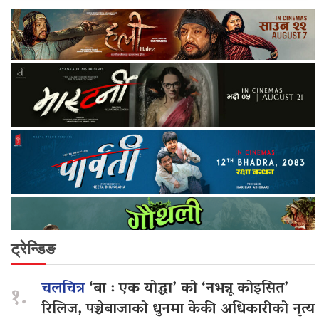
ट्रेन्डिङ
चलचित्र
‘बा : एक योद्धा’ को ‘नभन्नू कोइसित’
१.
रिलिज, पञ्चेबाजाको धुनमा केकी अधिकारीको नृत्य