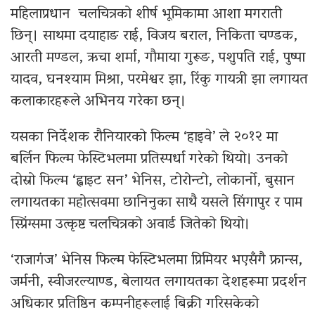
महिलाप्रधान चलचित्रको शीर्ष भूमिकामा आशा मगराती
छिन्। साथमा दयाहाङ राई, विजय बराल, निकिता चण्डक,
आरती मण्डल, ऋचा शर्मा, गौमाया गुरूङ, पशुपति राई, पुष्पा
यादव, घनश्याम मिश्रा, परमेश्वर झा, रिंकु गायत्री झा लगायत
कलाकारहरूले अभिनय गरेका छन्।
यसका निर्देशक रौनियारको फिल्म ‘हाइवे’ ले २०१२ मा
बर्लिन फिल्म फेस्टिभलमा प्रतिस्पर्धा गरेको थियो। उनको
दोस्रो फिल्म ‘ह्वाइट सन’ भेनिस, टोरोन्टो, लोकार्नो, बुसान
लगायतका महोत्सवमा छानिनुका साथै यसले सिंगापुर र पाम
स्प्रिंग्समा उत्कृष्ट चलचित्रको अवार्ड जितेको थियो।
‘राजागंज’ भेनिस फिल्म फेस्टिभलमा प्रिमियर भएसँगै फ्रान्स,
जर्मनी, स्वीजरल्याण्ड, बेलायत लगायतका देशहरूमा प्रदर्शन
अधिकार प्रतिष्ठिन कम्पनीहरूलाई बिक्री गरिसकेको