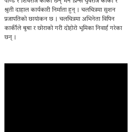
पाण्डे र शिवराज कार्की छन् भने प्रिन्स युवराज कार्की र
श्रुती दाहाल कार्यकारी निर्माता हुन् । चलचित्रमा सुशन
प्रजापतिको छायांकन छ । चलचित्रमा अभिनेता विपिन
कार्कीले बुबा र छोराको गरी दोहोरो भूमिका निवार्ह गरेका
छन् ।