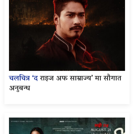
चलचित्र ‘द
राइज अफ साम्राज्य’ मा सौगात
अनुबन्ध