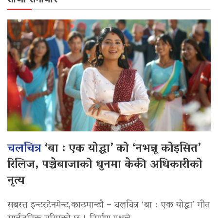
चलचित्र
‘बा : एक योद्धा’ को ‘नभन्नू कोइसित’
रिलिज, पञ्चेबाजाको धुनमा केकी अधिकारीको
नृत्य
सबस्त इन्टरटेनमेन्ट,काठमान्डौ – चलचित्र ‘बा : एक योद्धा’ गीत