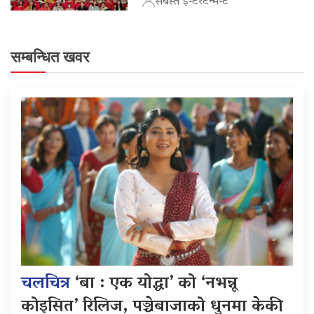
सबस्त इन्टरटेन्मेन्ट
सम्बन्धित खवर
चलचित्र
‘बा : एक योद्धा’ को ‘नभन्नू
कोइसित’ रिलिज, पञ्चेबाजाको धुनमा केकी