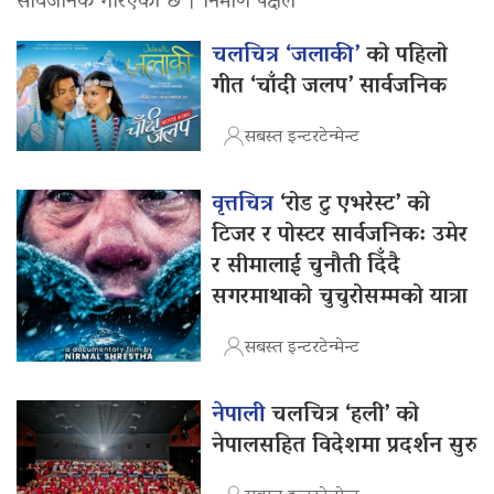
सार्वजनिक गरिएको छ । निर्माण पक्षले
चलचित्र ‘जलाकी’
को पहिलो
गीत ‘चाँदी जलप’ सार्वजनिक
सबस्त इन्टरटेन्मेन्ट
वृत्तचित्र
‘रोड टु एभरेस्ट’ को
टिजर र पोस्टर सार्वजनिक: उमेर
र सीमालाई चुनौती दिँदै
सगरमाथाको चुचुरोसम्मको यात्रा
सबस्त इन्टरटेन्मेन्ट
नेपाली
चलचित्र ‘हली’ को
नेपालसहित विदेशमा प्रदर्शन सुरु