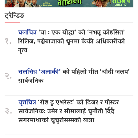
ट्रेन्डिङ
चलचित्र
‘बा : एक योद्धा’ को ‘नभन्नू कोइसित’
१.
रिलिज, पञ्चेबाजाको धुनमा केकी अधिकारीको
नृत्य
चलचित्र ‘जलाकी’
को पहिलो गीत ‘चाँदी जलप’
२.
सार्वजनिक
वृत्तचित्र
‘रोड टु एभरेस्ट’ को टिजर र पोस्टर
३.
सार्वजनिक: उमेर र सीमालाई चुनौती दिँदै
सगरमाथाको चुचुरोसम्मको यात्रा