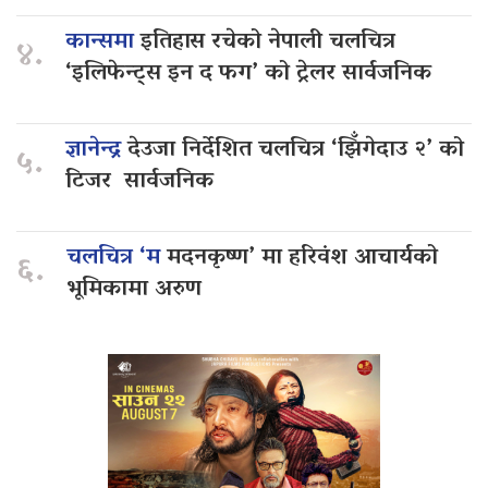
कान्समा
इतिहास रचेको नेपाली चलचित्र
४.
‘इलिफेन्ट्स इन द फग’ को ट्रेलर सार्वजनिक
ज्ञानेन्द्र
देउजा निर्देशित चलचित्र ‘झिँगेदाउ २’ को
५.
टिजर सार्वजनिक
चलचित्र ‘म
मदनकृष्ण’ मा हरिवंश आचार्यको
६.
भूमिकामा अरुण