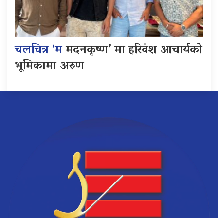
चलचित्र ‘म
मदनकृष्ण’ मा हरिवंश आचार्यको
भूमिकामा अरुण