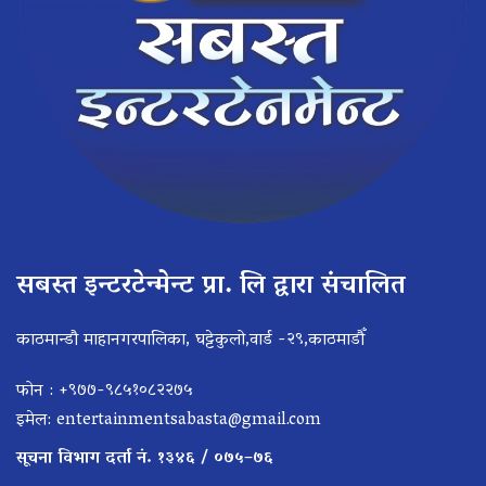
सबस्त इन्टरटेन्मेन्ट प्रा. लि द्वारा संचालित
काठमान्डौ माहानगरपालिका, घट्टेकुलो,वार्ड -२९,काठमाडौँ
फोन : +९७७-९८५१०८२२७५
इमेल:
entertainmentsabasta@gmail.com
सूचना विभाग दर्ता नं. १३४६ / ०७५–७६