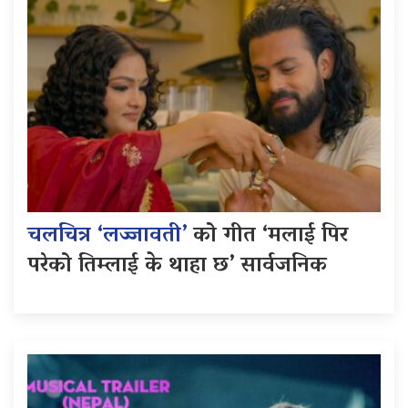
चलचित्र ‘लज्जावती’
को गीत ‘मलाई पिर
परेको तिम्लाई के थाहा छ’ सार्वजनिक