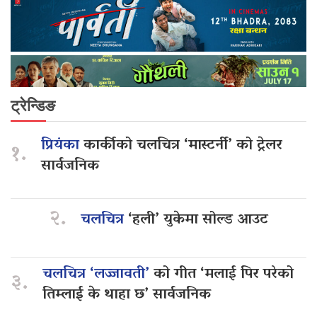
ट्रेन्डिङ
प्रियंका
कार्कीको चलचित्र ‘मास्टर्नी’ को ट्रेलर
१.
सार्वजनिक
२.
चलचित्र
‘हली’ युकेमा सोल्ड आउट
चलचित्र ‘लज्जावती’
को गीत ‘मलाई पिर परेको
३.
तिम्लाई के थाहा छ’ सार्वजनिक