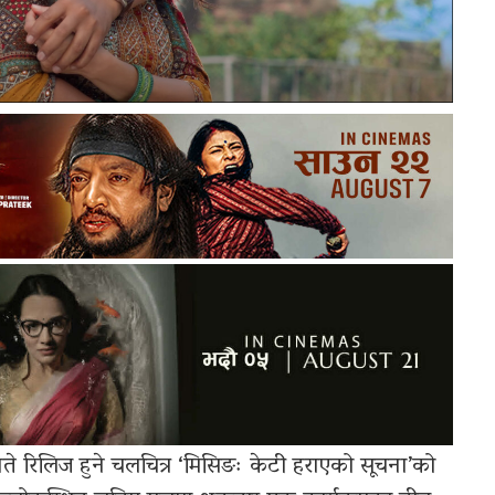
े रिलिज हुने चलचित्र ‘मिसिङः केटी हराएको सूचना’को