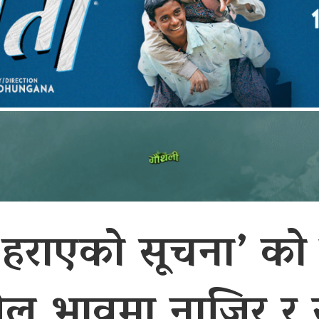
 हराएको सूचना’ को
ेमील भावमा नाजिर र सृ