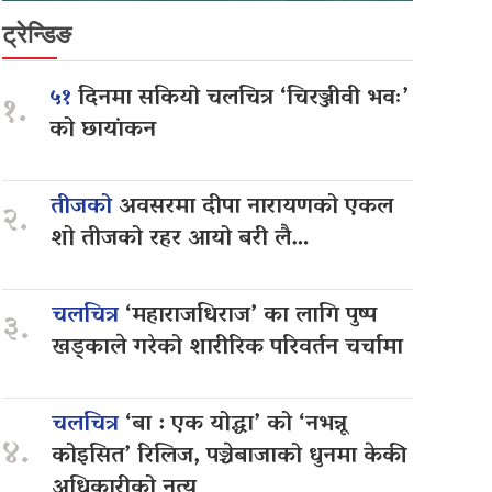
ट्रेन्डिङ
५१
दिनमा सकियो चलचित्र ‘चिरञ्जीवी भवः’
१.
को छायांकन
तीजको
अवसरमा दीपा नारायणको एकल
२.
शो तीजको रहर आयो बरी लै…
चलचित्र
‘महाराजधिराज’ का लागि पुष्प
३.
खड्काले गरेको शारीरिक परिवर्तन चर्चामा
चलचित्र
‘बा : एक योद्धा’ को ‘नभन्नू
४.
कोइसित’ रिलिज, पञ्चेबाजाको धुनमा केकी
अधिकारीको नृत्य