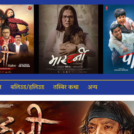
त
बलिउड/हलिउड
तस्बिर कथा
अन्य