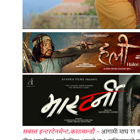
सबस्त इन्टरटेनमेन्ट,काठमान्डौ –
आगामी माघ ११ गत