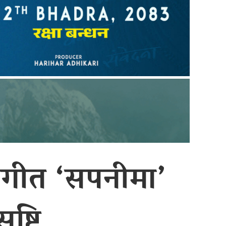
 गीत ‘सपनीमा’
ष्टि