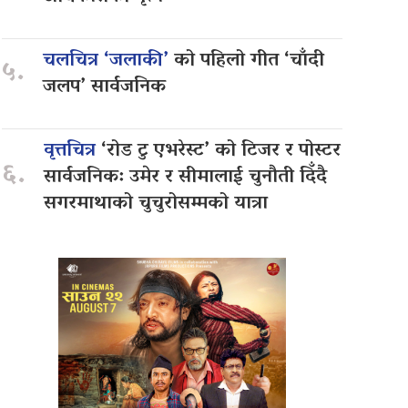
चलचित्र ‘जलाकी’
को पहिलो गीत ‘चाँदी
५.
जलप’ सार्वजनिक
वृत्तचित्र
‘रोड टु एभरेस्ट’ को टिजर र पोस्टर
६.
सार्वजनिक: उमेर र सीमालाई चुनौती दिँदै
सगरमाथाको चुचुरोसम्मको यात्रा