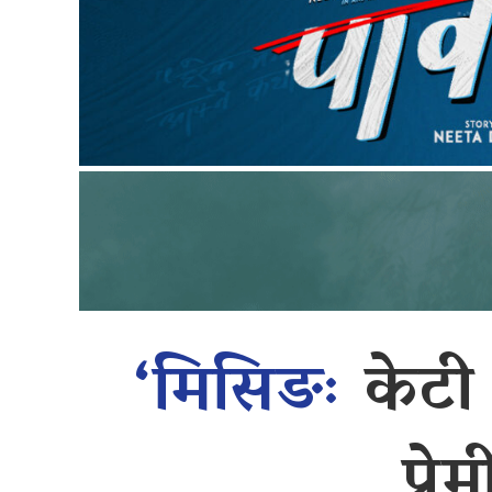
‘मिसिङः
केटी
प्र