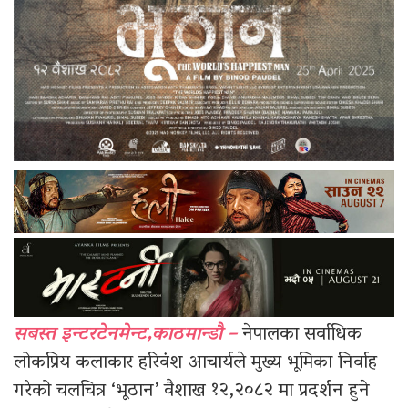
सबस्त इन्टरटेनमेन्ट,काठमान्डौ –
नेपालका सर्वाधिक
लोकप्रिय कलाकार हरिवंश आचार्यले मुख्य भूमिका निर्वाह
गरेको चलचित्र ‘भूठान’ वैशाख १२,२०८२ मा प्रदर्शन हुने