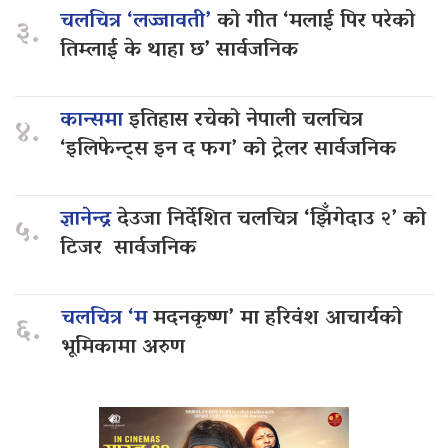
चलचित्र ‘लज्जावती’
को गीत ‘मलाई पिर परेको
३.
तिम्लाई के थाहा छ’ सार्वजनिक
कान्समा
इतिहास रचेको नेपाली चलचित्र
४.
‘इलिफेन्ट्स इन द फग’ को ट्रेलर सार्वजनिक
ज्ञानेन्द्र
देउजा निर्देशित चलचित्र ‘झिँगेदाउ २’ को
५.
टिजर सार्वजनिक
चलचित्र ‘म
मदनकृष्ण’ मा हरिवंश आचार्यको
६.
भूमिकामा अरुण