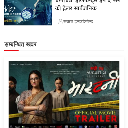
चलचित्र ‘इलिफेन्ट्स इन द फग’
को ट्रेलर सार्वजनिक
सबस्त इन्टरटेन्मेन्ट
सम्बन्धित खवर