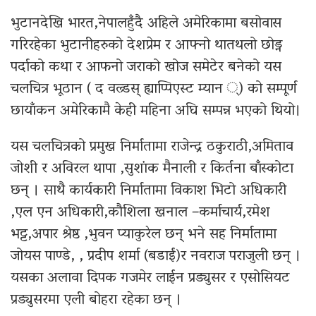
भुटानदेखि भारत,नेपालहुँदै अहिले अमेरिकामा बसोवास
गरिरहेका भुटानीहरुको देशप्रेम र आफ्नो थातथलो छोड्न
पर्दाको कथा र आफनो जराको खोज समेटेर बनेको यस
चलचित्र भूठान ( द वल्र्डस् ह्याप्पिएस्ट म्यान ्) को सम्पूर्ण
छायाँकन अमेरिकामै केही महिना अघि सम्पन्न भएको थियो।
यस चलचित्रको प्रमुख निर्मातामा राजेन्द्र ठकुराठी,अमिताव
जोशी र अविरल थापा ,सुशांक मैनाली र किर्तना बाँस्कोटा
छन् । साथै कार्यकारी निर्मातामा विकाश भिटो अधिकारी
,एल एन अधिकारी,कौशिला खनाल –कर्माचार्य,रमेश
भट्ट,अपार श्रेष्ठ ,भुवन प्याकुरेल छन् भने सह निर्मातामा
जोयस पाण्डे, , प्रदीप शर्मा (बडाईं)र नवराज पराजुली छन् ।
यसका अलावा दिपक गजमेर लाईन प्रड्युसर र एसोसियट
प्रड्युसरमा एली बोहरा रहेका छन् ।