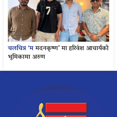
चलचित्र ‘म
मदनकृष्ण’ मा हरिवंश आचार्यको
भूमिकामा अरुण