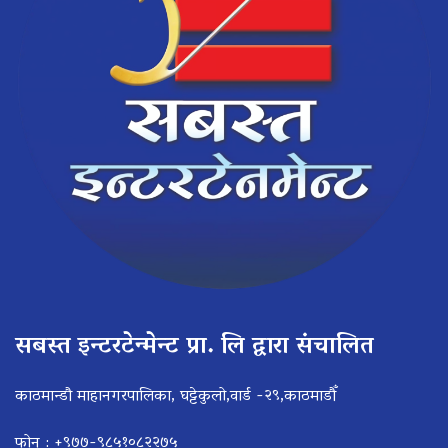
सबस्त इन्टरटेन्मेन्ट प्रा. लि द्वारा संचालित
काठमान्डौ माहानगरपालिका, घट्टेकुलो,वार्ड -२९,काठमाडौँ
फोन : +९७७-९८५१०८२२७५