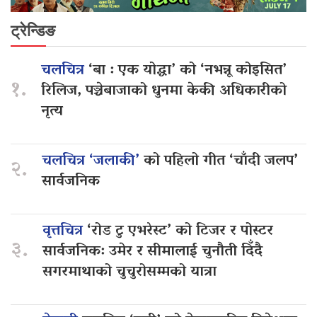
ट्रेन्डिङ
चलचित्र
‘बा : एक योद्धा’ को ‘नभन्नू कोइसित’
१.
रिलिज, पञ्चेबाजाको धुनमा केकी अधिकारीको
नृत्य
चलचित्र ‘जलाकी’
को पहिलो गीत ‘चाँदी जलप’
२.
सार्वजनिक
वृत्तचित्र
‘रोड टु एभरेस्ट’ को टिजर र पोस्टर
३.
सार्वजनिक: उमेर र सीमालाई चुनौती दिँदै
सगरमाथाको चुचुरोसम्मको यात्रा