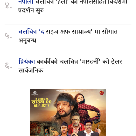
नेपाली
चलचित्र ‘हली’ को नेपालसहित विदेशमा
४.
प्रदर्शन सुरु
चलचित्र ‘द
राइज अफ साम्राज्य’ मा सौगात
५.
अनुबन्ध
प्रियंका
कार्कीको चलचित्र ‘मास्टर्नी’ को ट्रेलर
६.
सार्वजनिक