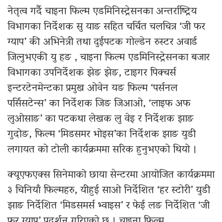
नेतृत्व गर्दै चाइना फिल्म एडमिनिस्ट्रेसनका अन्तर्राष्ट्रिय
विभागका निर्देशक सु याङ सहित चर्चित चलचित्र ‘जी फर
ग्याप’ की अभिनेत्री तथा दुईपटक गोल्डेन रुस्टर अवार्ड
जित्नुभएकी यु हङ , चाइना फिल्म एडमिनिस्ट्रेसनका बजार
विभागका उपनिर्देशक झेङ झेङ, टाइगर पिक्चर्स
इन्टरटेनमेन्टका प्रमुख ओवेन यङ फिल्म ‘पर्सनल
पर्सिसटेन्स’ का निर्देशक जिङ जिआओ, ‘लाइफ अफ
लुओसाङ’ का पटकथा लेखक लु वेइ र निर्देशक झाङ
गुदोङ, फिल्म ‘मिडसमर भोइस’का निर्देशक झाङ युडी
लगायत को टोली कार्यक्रममा सरिक हुनुभएको थियो ।
क्यूएफएक्स सिनेमाको छाया सेन्टरमा आयोजित कार्यक्रममा
३ चिनियाँ फिल्महरु, यीहुई साओ निर्देशित ‘हर स्टोरी’ युडी
झाङ निर्देशित ‘मिडसमर्स भ्वाइस’ र फेई लङ निर्देशित ‘जी
फर ग्याप’ प्रदर्शन गरिएको छ । चाइना फिल्म