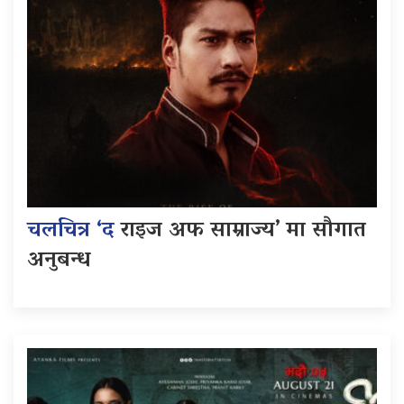
चलचित्र ‘द
राइज अफ साम्राज्य’ मा सौगात
अनुबन्ध