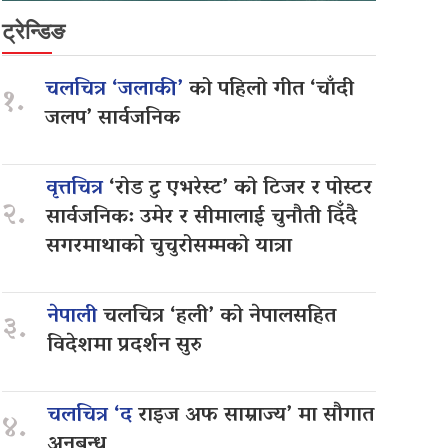
ट्रेन्डिङ
चलचित्र ‘जलाकी’
को पहिलो गीत ‘चाँदी
१.
जलप’ सार्वजनिक
वृत्तचित्र
‘रोड टु एभरेस्ट’ को टिजर र पोस्टर
२.
सार्वजनिक: उमेर र सीमालाई चुनौती दिँदै
सगरमाथाको चुचुरोसम्मको यात्रा
नेपाली
चलचित्र ‘हली’ को नेपालसहित
३.
विदेशमा प्रदर्शन सुरु
चलचित्र ‘द
राइज अफ साम्राज्य’ मा सौगात
४.
अनुबन्ध