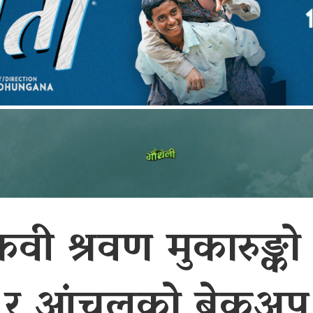
वी श्रवण मुकारुङ्
 र आंचलको ब्रेकअप