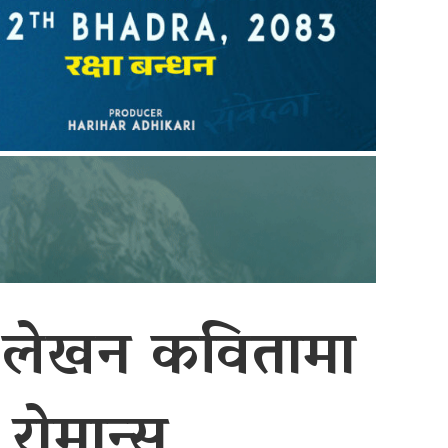
को लेखन कवितामा
 रोमान्स