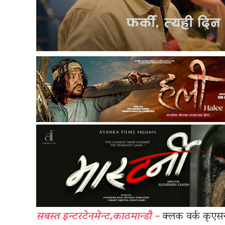
सबस्त इन्टरटेनमेन्ट,काठमान्डौ –
क्लक वर्क कृएसन