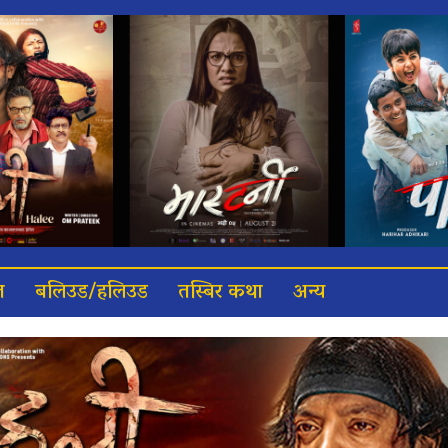
त
बलिउड/हलिउड
तस्बिर कथा
अन्य