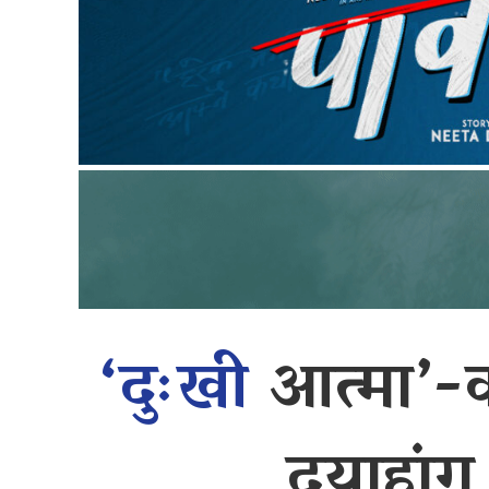
‘दुःखी
आत्मा’-क
दयाहांग