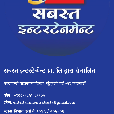
सबस्त इन्टरटेन्मेन्ट प्रा. लि द्वारा संचालित
काठमान्डौ माहानगरपालिका, घट्टेकुलो,वार्ड -२९,काठमाडौँ
फोन : +९७७-९८५१०८२२७५
इमेल:
entertainmentsabasta@gmail.com
सूचना विभाग दर्ता नं. १३४६ / ०७५–७६