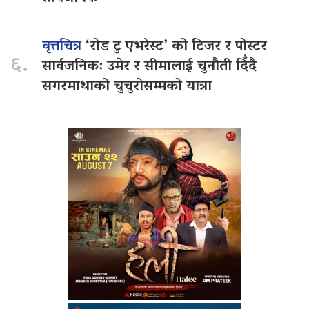
वृत्तचित्र
‘रोड टु एभरेस्ट’ को टिजर र पोस्टर
६.
सार्वजनिक: उमेर र सीमालाई चुनौती दिँदै
सगरमाथाको चुचुरोसम्मको यात्रा