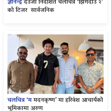
ज्ञानेन्द्र
देउजा निर्देशित चलचित्र ‘झिँगेदाउ २’
को टिजर सार्वजनिक
चलचित्र ‘म
मदनकृष्ण’ मा हरिवंश आचार्यको
भूमिकामा अरुण