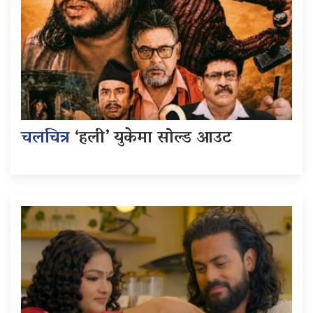
चलचित्र
‘हली’ युकेमा सोल्ड आउट