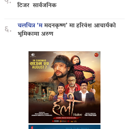
५.
टिजर सार्वजनिक
चलचित्र ‘म
मदनकृष्ण’ मा हरिवंश आचार्यको
६.
भूमिकामा अरुण