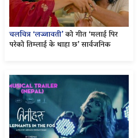
चलचित्र ‘लज्जावती’
को गीत ‘मलाई पिर
परेको तिम्लाई के थाहा छ’ सार्वजनिक