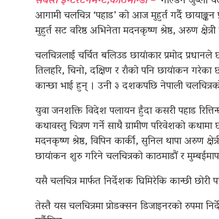
सबस्त इन्टरटेनमेन्ट,काठमान्डौ –
गोल्डेन जुब्ली चल
आगामी चलचित्र ‘पहाड’ को आज मुहुर्त गर्दै छायाङ्कन 
मुहुर्त सट वरिष्ठ अभिनेता मदनकृष्ण श्रेष्ठ, अरुण क्षेत्
चलचित्रलाई चर्चित बलिउड छायांकार प्रमोद प्रधानल
तिलहरि, चिनो, दक्षिण र राँको पनि छायांकन गरेका 
कान्छा भाई हुन् । उनी ३ दशकपछि नेपाली चलचित्र
युवा जनशक्ति विदेश पलायन हुँदा कसरी पहाड रित्ति
कथावस्तु चित्रण गर्ने साथै ग्रामीण परिवेशको कथामा
मदनकृष्ण श्रेष्ठ, विपिन कार्की, सुनिल थापा अरुण क्ष
छायांकन शुरु गरिने चलचित्रको काठमाडौं र मुम्बईमा
यसै चलचित्र मार्फत निर्देशक घिमिरेकि कान्छी छोरी 
तेस्तै यस चलचित्रमा प्रोडक्सन डिजाइनरको रुपमा नि