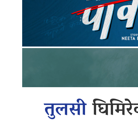
तुलसी
घिमिरे