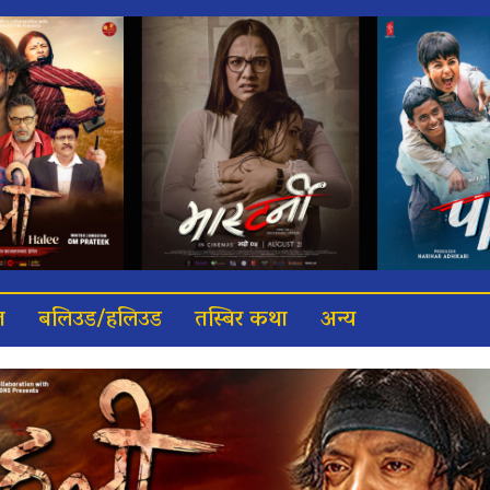
त
बलिउड/हलिउड
तस्बिर कथा
अन्य