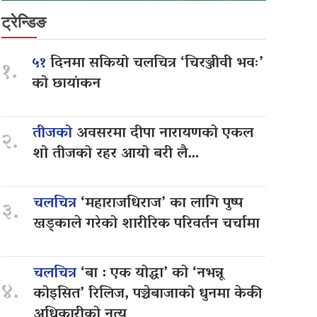
ट्रेन्डिङ
५१
दिनमा सकियो चलचित्र ‘चिरञ्जीवी भवः’
१.
को छायांकन
तीजको
अवसरमा दीपा नारायणको एकल
२.
शो तीजको रहर आयो बरी लै…
चलचित्र
‘महाराजधिराज’ का लागि पुष्प
३.
खड्काले गरेको शारीरिक परिवर्तन चर्चामा
चलचित्र
‘बा : एक योद्धा’ को ‘नभन्नू
४.
कोइसित’ रिलिज, पञ्चेबाजाको धुनमा केकी
अधिकारीको नृत्य