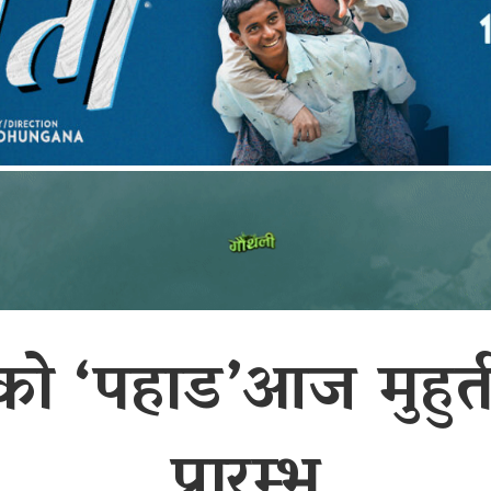
को ‘पहाड’आज मुहुर्त 
प्रारम्भ