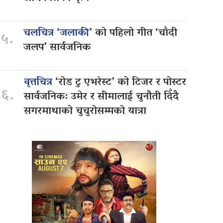
चलचित्र ‘जलाकी’
को पहिलो गीत ‘चाँदी
५.
जलप’ सार्वजनिक
वृत्तचित्र
‘रोड टु एभरेस्ट’ को टिजर र पोस्टर
६.
सार्वजनिक: उमेर र सीमालाई चुनौती दिँदै
सगरमाथाको चुचुरोसम्मको यात्रा