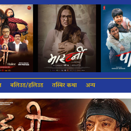
त
बलिउड/हलिउड
तस्बिर कथा
अन्य