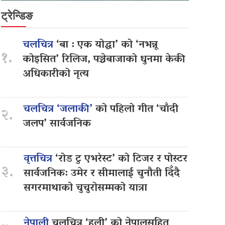
ट्रेन्डिङ
चलचित्र
‘बा : एक योद्धा’ को ‘नभन्नू
१.
कोइसित’ रिलिज, पञ्चेबाजाको धुनमा केकी
अधिकारीको नृत्य
चलचित्र ‘जलाकी’
को पहिलो गीत ‘चाँदी
२.
जलप’ सार्वजनिक
वृत्तचित्र
‘रोड टु एभरेस्ट’ को टिजर र पोस्टर
३.
सार्वजनिक: उमेर र सीमालाई चुनौती दिँदै
सगरमाथाको चुचुरोसम्मको यात्रा
नेपाली
चलचित्र ‘हली’ को नेपालसहित