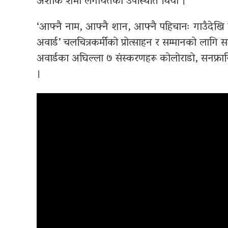
अशोक शर्मा लगायतको उपस्थिति थियो ।
‘आफ्नै नाम, आफ्नै शान, आफ्नै पहिचानः गाउँदेखि व
अवार्ड’ चलचित्रकर्मीको प्रोत्साहन र सम्मानको ला
अवार्डका अघिल्ला ७ संस्करणहरू कोलोराडो, सनफ्रान्
।