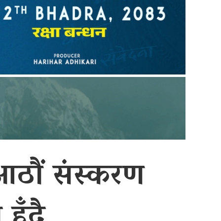
आठौं संस्करण
ुँदै