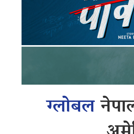
ग्लोबल
नेपा
अमे