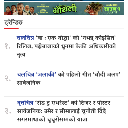
ट्रेन्डिङ
चलचित्र
‘बा : एक योद्धा’ को ‘नभन्नू कोइसित’
१.
रिलिज, पञ्चेबाजाको धुनमा केकी अधिकारीको
नृत्य
चलचित्र ‘जलाकी’
को पहिलो गीत ‘चाँदी जलप’
२.
सार्वजनिक
वृत्तचित्र
‘रोड टु एभरेस्ट’ को टिजर र पोस्टर
३.
सार्वजनिक: उमेर र सीमालाई चुनौती दिँदै
सगरमाथाको चुचुरोसम्मको यात्रा