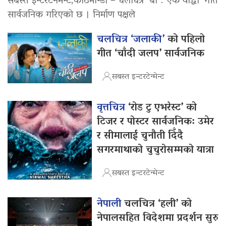
सबस्त इन्टरटेनमेन्ट,काठमान्डौ – चलचित्र ‘बा : एक योद्धा’ गीत
सार्वजनिक गरिएको छ । निर्माण पक्षले
चलचित्र ‘जलाकी’
को पहिलो
गीत ‘चाँदी जलप’ सार्वजनिक
सबस्त इन्टरटेन्मेन्ट
वृत्तचित्र
‘रोड टु एभरेस्ट’ को
टिजर र पोस्टर सार्वजनिक: उमेर
र सीमालाई चुनौती दिँदै
सगरमाथाको चुचुरोसम्मको यात्रा
सबस्त इन्टरटेन्मेन्ट
नेपाली
चलचित्र ‘हली’ को
नेपालसहित विदेशमा प्रदर्शन सुरु