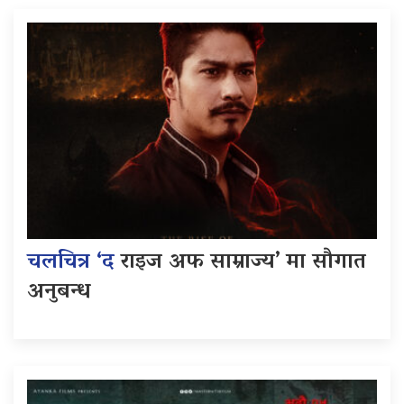
चलचित्र ‘द
राइज अफ साम्राज्य’ मा सौगात
अनुबन्ध