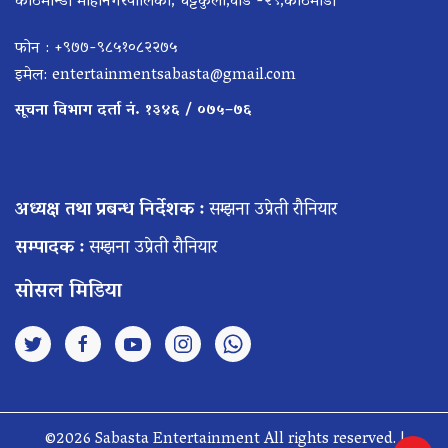
काठमान्डौ माहानगरपालिका, घट्टेकुलो,वार्ड -२९,काठमाडौँ
फोन : +९७७-९८५१०८२२७५
इमेल:
entertainmentsabasta@gmail.com
सूचना विभाग दर्ता नं. १३४६ / ०७५–७६
अध्यक्ष तथा प्रबन्ध निर्देशक :
सम्झना उप्रेती रौनियार
सम्पादक :
सम्झना उप्रेती रौनियार
सोसल मिडिया
©2026 Sabasta Entertainment All rights reserved. |