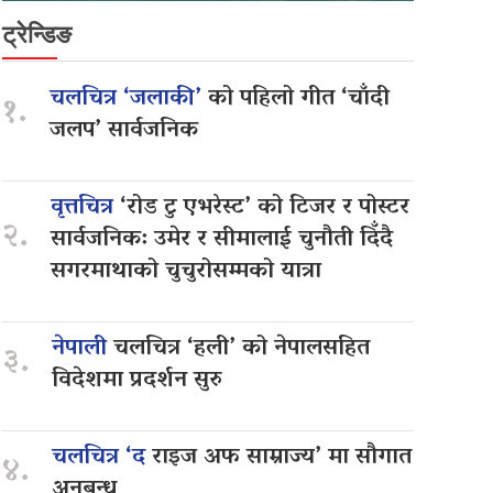
ट्रेन्डिङ
चलचित्र ‘जलाकी’
को पहिलो गीत ‘चाँदी
१.
जलप’ सार्वजनिक
वृत्तचित्र
‘रोड टु एभरेस्ट’ को टिजर र पोस्टर
२.
सार्वजनिक: उमेर र सीमालाई चुनौती दिँदै
सगरमाथाको चुचुरोसम्मको यात्रा
नेपाली
चलचित्र ‘हली’ को नेपालसहित
३.
विदेशमा प्रदर्शन सुरु
चलचित्र ‘द
राइज अफ साम्राज्य’ मा सौगात
४.
अनुबन्ध