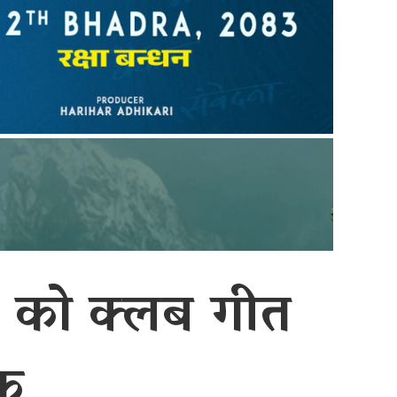
’ को क्लब गीत
िक