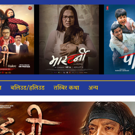
त
बलिउड/हलिउड
तस्बिर कथा
अन्य