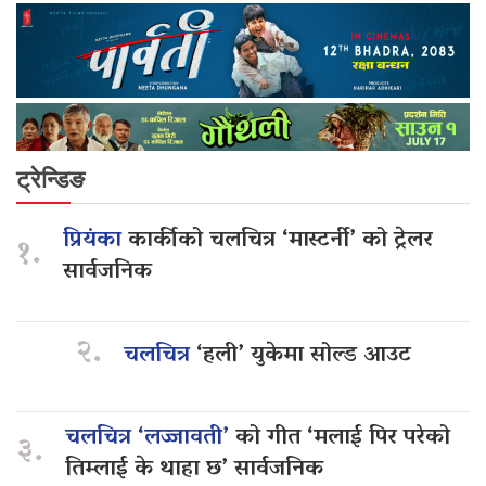
ट्रेन्डिङ
प्रियंका
कार्कीको चलचित्र ‘मास्टर्नी’ को ट्रेलर
१.
सार्वजनिक
२.
चलचित्र
‘हली’ युकेमा सोल्ड आउट
चलचित्र ‘लज्जावती’
को गीत ‘मलाई पिर परेको
३.
तिम्लाई के थाहा छ’ सार्वजनिक