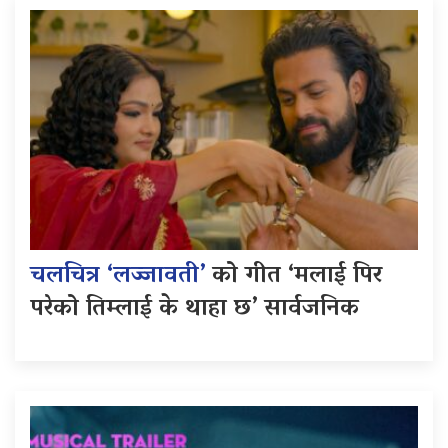
चलचित्र ‘लज्जावती’
को गीत ‘मलाई पिर
परेको तिम्लाई के थाहा छ’ सार्वजनिक