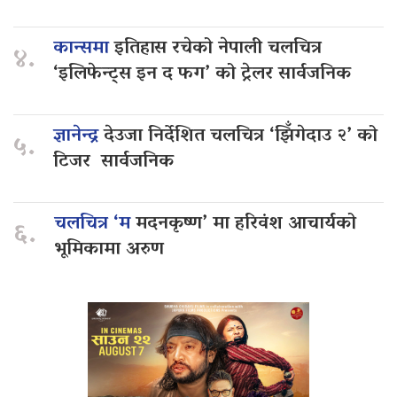
कान्समा
इतिहास रचेको नेपाली चलचित्र
४.
‘इलिफेन्ट्स इन द फग’ को ट्रेलर सार्वजनिक
ज्ञानेन्द्र
देउजा निर्देशित चलचित्र ‘झिँगेदाउ २’ को
५.
टिजर सार्वजनिक
चलचित्र ‘म
मदनकृष्ण’ मा हरिवंश आचार्यको
६.
भूमिकामा अरुण