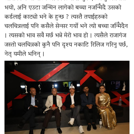
भयो, अनि एउटा जन्मिन लागेको बच्चा नजन्मिँदै उसको
कर्डलाई काट्यो भने के हुन्छ ? त्यस्तै तपाईहरुको
चलचित्रलाई पनि कसैले सेन्सर गर्यो भने त्यो बच्चा जन्मिँदैन
। त्यसको भाव सवै मर्छ भन्ने मेरो भाव हो । त्यसैले राजागंज
जस्तो चलचित्रको कुनै पनि दृश्य नकाटि रिलिज गरिनु पर्छ,
नेतृ यमीले भनिन् ।