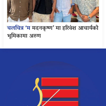
चलचित्र ‘म
मदनकृष्ण’ मा हरिवंश आचार्यको
भूमिकामा अरुण