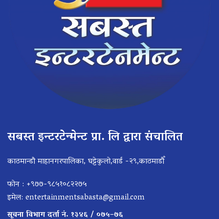
सबस्त इन्टरटेन्मेन्ट प्रा. लि द्वारा संचालित
काठमान्डौ माहानगरपालिका, घट्टेकुलो,वार्ड -२९,काठमाडौँ
फोन : +९७७-९८५१०८२२७५
इमेल:
entertainmentsabasta@gmail.com
सूचना विभाग दर्ता नं. १३४६ / ०७५–७६