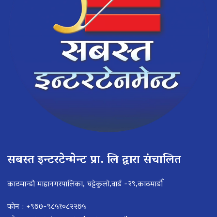
सबस्त इन्टरटेन्मेन्ट प्रा. लि द्वारा संचालित
काठमान्डौ माहानगरपालिका, घट्टेकुलो,वार्ड -२९,काठमाडौँ
फोन : +९७७-९८५१०८२२७५