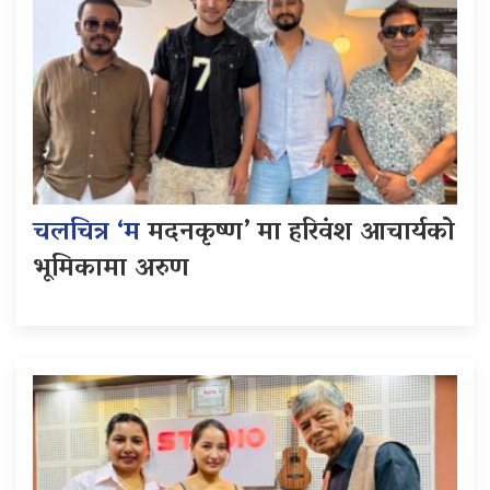
चलचित्र ‘म
मदनकृष्ण’ मा हरिवंश आचार्यको
भूमिकामा अरुण