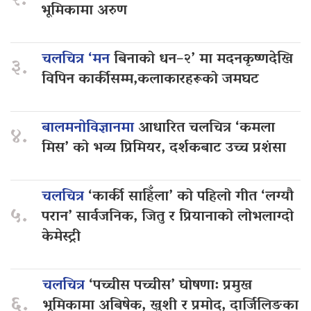
२.
भूमिकामा अरुण
चलचित्र ‘मन
बिनाको धन–२’ मा मदनकृष्णदेखि
३.
विपिन कार्कीसम्म,कलाकारहरूको जमघट
बालमनोविज्ञानमा
आधारित चलचित्र ‘कमला
४.
मिस’ को भव्य प्रिमियर, दर्शकबाट उच्च प्रशंसा
चलचित्र
‘कार्की साहिँला’ को पहिलो गीत ‘लग्यौ
५.
परान’ सार्वजनिक, जितु र प्रियानाको लोभलाग्दो
केमेस्ट्री
चलचित्र
‘पच्चीस पच्चीस’ घोषणा: प्रमुख
६.
भूमिकामा अबिषेक, खुशी र प्रमोद, दार्जिलिङका