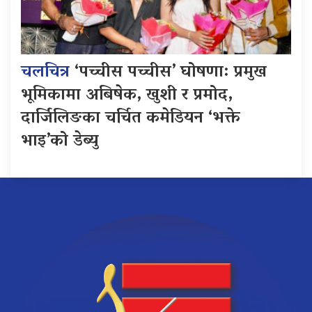
चलचित्र
‘पच्चीस पच्चीस’ घोषणा: प्रमुख
भूमिकामा अबिषेक, खुशी र प्रमोद,
दार्जिलिङका चर्चित कमेडियन ‘भक्ते
भाइ’को डेब्यु