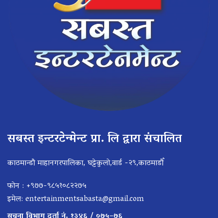
सबस्त इन्टरटेन्मेन्ट प्रा. लि द्वारा संचालित
काठमान्डौ माहानगरपालिका, घट्टेकुलो,वार्ड -२९,काठमाडौँ
फोन : +९७७-९८५१०८२२७५
इमेल:
entertainmentsabasta@gmail.com
सूचना विभाग दर्ता नं. १३४६ / ०७५–७६