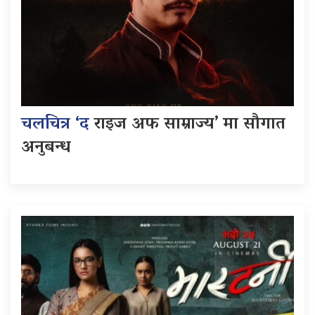
चलचित्र ‘द
राइज अफ साम्राज्य’ मा सौगात
अनुबन्ध