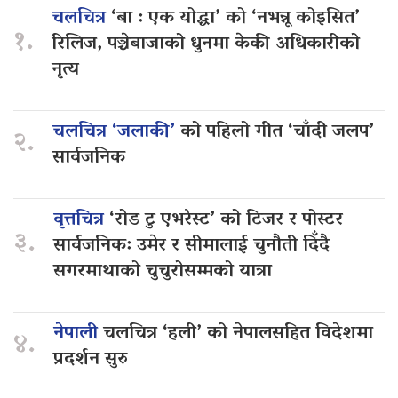
चलचित्र
‘बा : एक योद्धा’ को ‘नभन्नू कोइसित’
१.
रिलिज, पञ्चेबाजाको धुनमा केकी अधिकारीको
नृत्य
चलचित्र ‘जलाकी’
को पहिलो गीत ‘चाँदी जलप’
२.
सार्वजनिक
वृत्तचित्र
‘रोड टु एभरेस्ट’ को टिजर र पोस्टर
३.
सार्वजनिक: उमेर र सीमालाई चुनौती दिँदै
सगरमाथाको चुचुरोसम्मको यात्रा
नेपाली
चलचित्र ‘हली’ को नेपालसहित विदेशमा
४.
प्रदर्शन सुरु