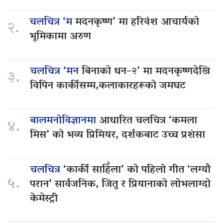
चलचित्र ‘म
मदनकृष्ण’ मा हरिवंश आचार्यको
२.
भूमिकामा अरुण
चलचित्र ‘मन
बिनाको धन–२’ मा मदनकृष्णदेखि
३.
विपिन कार्कीसम्म,कलाकारहरूको जमघट
बालमनोविज्ञानमा
आधारित चलचित्र ‘कमला
४.
मिस’ को भव्य प्रिमियर, दर्शकबाट उच्च प्रशंसा
चलचित्र
‘कार्की साहिँला’ को पहिलो गीत ‘लग्यौ
५.
परान’ सार्वजनिक, जितु र प्रियानाको लोभलाग्दो
केमेस्ट्री