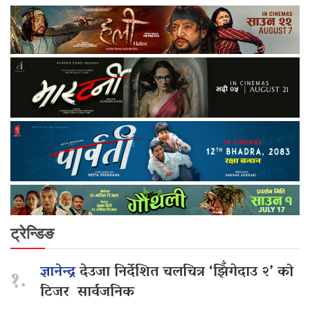
ट्रेन्डिङ
ज्ञानेन्द्र
देउजा निर्देशित चलचित्र ‘झिँगेदाउ २’ को
१.
टिजर सार्वजनिक