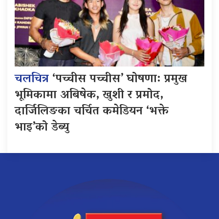
चलचित्र
‘पच्चीस पच्चीस’ घोषणा: प्रमुख
भूमिकामा अबिषेक, खुशी र प्रमोद,
दार्जिलिङका चर्चित कमेडियन ‘भक्ते
भाइ’को डेब्यु