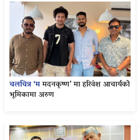
चलचित्र ‘म
मदनकृष्ण’ मा हरिवंश आचार्यको
भूमिकामा अरुण