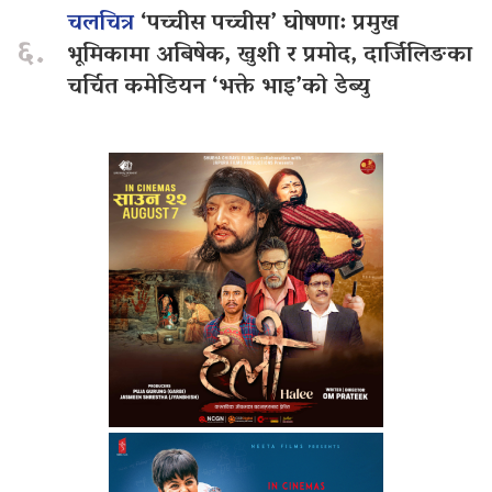
चलचित्र
‘पच्चीस पच्चीस’ घोषणा: प्रमुख
६.
भूमिकामा अबिषेक, खुशी र प्रमोद, दार्जिलिङका
चर्चित कमेडियन ‘भक्ते भाइ’को डेब्यु