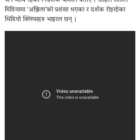
पनि माथि रहेको निर्देशक चाम्सले बताए । अहिले सोसल
मिडियामा ‘अञ्जिला’को प्रशंसा भएका र दर्शक रोइरहेका
भिडियो क्लिप्सहरू भाइरल छन् ।