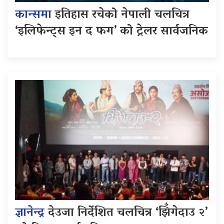
कान्समा
इतिहास रचेको नेपाली चलचित्र
‘इलिफेन्ट्स इन द फग’ को ट्रेलर सार्वजनिक
ज्ञानेन्द्र
देउजा निर्देशित चलचित्र ‘झिँगेदाउ २’