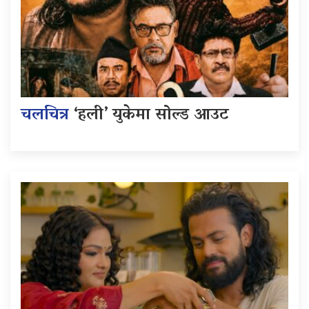
चलचित्र
‘हली’ युकेमा सोल्ड आउट