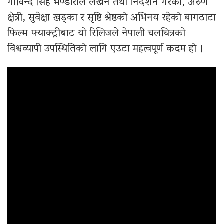
गोविन्द सिंह भण्डारीले लेखन तथा निर्देशन गरेको, अरुण
क्षेत्री, सुवेक्षा खड्का र सृष्टि श्रेष्ठको अभिनय रहेको बागठाटा
फिल्म फ्याक्ट्रीबाट यो रिलिजले नेपाली चलचित्रको
विश्वव्यापी उपस्थितिको लागि एउटा महत्वपूर्ण कदम हो ।