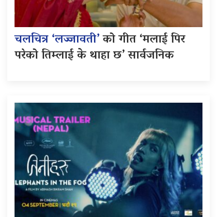
चलचित्र ‘लज्जावती’
को गीत ‘मलाई पिर
परेको तिम्लाई के थाहा छ’ सार्वजनिक