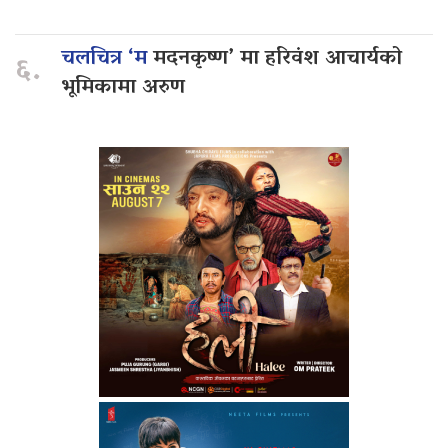
चलचित्र ‘म
मदनकृष्ण’ मा हरिवंश आचार्यको
६.
भूमिकामा अरुण