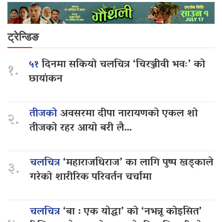
ट्रेन्डिङ
५१
दिनमा सकियो चलचित्र ‘चिरञ्जीवी भवः’ को
१.
छायांकन
तीजको
अवसरमा दीपा नारायणको एकल शो
२.
तीजको रहर आयो बरी लै…
चलचित्र
‘महाराजधिराज’ का लागि पुष्प खड्काले
३.
गरेको शारीरिक परिवर्तन चर्चामा
चलचित्र
‘बा : एक योद्धा’ को ‘नभन्नू कोइसित’