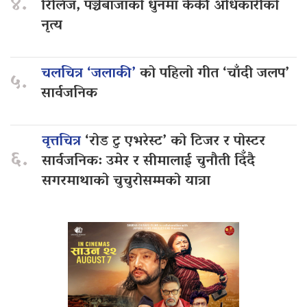
४.
रिलिज, पञ्चेबाजाको धुनमा केकी अधिकारीको
नृत्य
चलचित्र ‘जलाकी’
को पहिलो गीत ‘चाँदी जलप’
५.
सार्वजनिक
वृत्तचित्र
‘रोड टु एभरेस्ट’ को टिजर र पोस्टर
६.
सार्वजनिक: उमेर र सीमालाई चुनौती दिँदै
सगरमाथाको चुचुरोसम्मको यात्रा