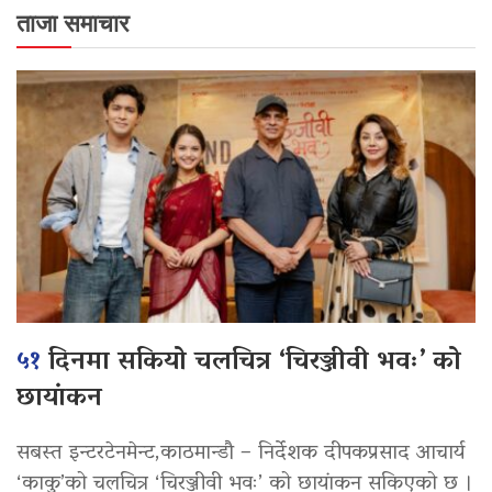
ताजा समाचार
५१
दिनमा सकियो चलचित्र ‘चिरञ्जीवी भवः’ को
छायांकन
सबस्त इन्टरटेनमेन्ट,काठमान्डौ – निर्देशक दीपकप्रसाद आचार्य
‘काकु’को चलचित्र ‘चिरञ्जीवी भवः’ को छायांकन सकिएको छ ।