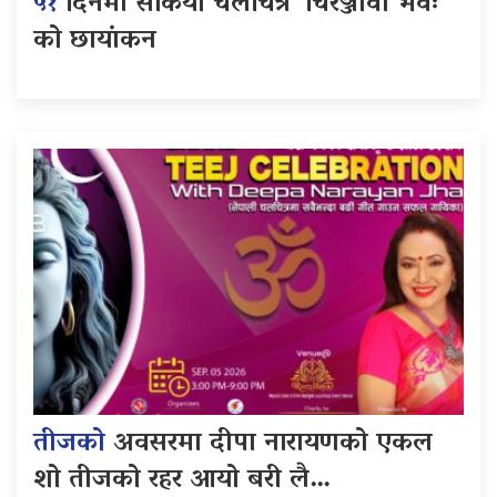
५१
दिनमा सकियो चलचित्र ‘चिरञ्जीवी भवः’
को छायांकन
तीजको
अवसरमा दीपा नारायणको एकल
शो तीजको रहर आयो बरी लै…