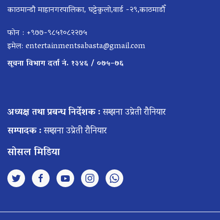
काठमान्डौ माहानगरपालिका, घट्टेकुलो,वार्ड -२९,काठमाडौँ
फोन : +९७७-९८५१०८२२७५
इमेल:
entertainmentsabasta@gmail.com
सूचना विभाग दर्ता नं. १३४६ / ०७५–७६
अध्यक्ष तथा प्रबन्ध निर्देशक :
सम्झना उप्रेती रौनियार
सम्पादक :
सम्झना उप्रेती रौनियार
सोसल मिडिया