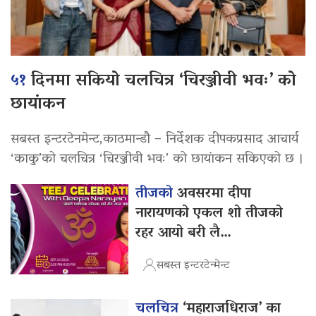
५१
दिनमा सकियो चलचित्र ‘चिरञ्जीवी भवः’ को
छायांकन
सबस्त इन्टरटेनमेन्ट,काठमान्डौ – निर्देशक दीपकप्रसाद आचार्य
‘काकु’को चलचित्र ‘चिरञ्जीवी भवः’ को छायांकन सकिएको छ ।
तीजको
अवसरमा दीपा
नारायणको एकल शो तीजको
रहर आयो बरी लै…
सबस्त इन्टरटेन्मेन्ट
चलचित्र
‘महाराजधिराज’ का