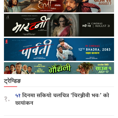
ट्रेन्डिङ
५१
दिनमा सकियो चलचित्र ‘चिरञ्जीवी भवः’ को
१.
छायांकन