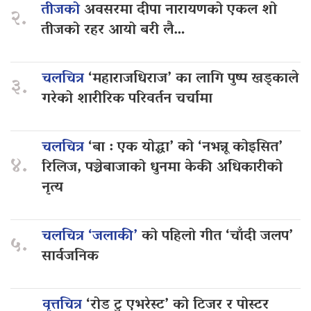
तीजको
अवसरमा दीपा नारायणको एकल शो
२.
तीजको रहर आयो बरी लै…
चलचित्र
‘महाराजधिराज’ का लागि पुष्प खड्काले
३.
गरेको शारीरिक परिवर्तन चर्चामा
चलचित्र
‘बा : एक योद्धा’ को ‘नभन्नू कोइसित’
४.
रिलिज, पञ्चेबाजाको धुनमा केकी अधिकारीको
नृत्य
चलचित्र ‘जलाकी’
को पहिलो गीत ‘चाँदी जलप’
५.
सार्वजनिक
वृत्तचित्र
‘रोड टु एभरेस्ट’ को टिजर र पोस्टर