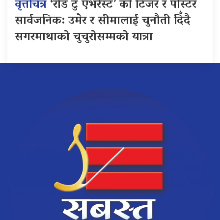
वृत्तचित्र
‘रोड टु एभरेस्ट’ को टिजर र पोस्टर
सार्वजनिक: उमेर र सीमालाई चुनौती दिँदै
सगरमाथाको चुचुरोसम्मको यात्रा