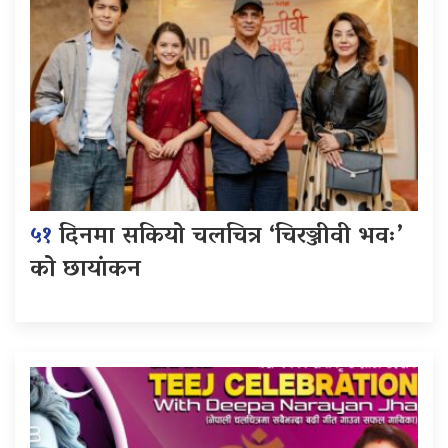
५१
दिनमा सकियो चलचित्र ‘चिरञ्जीवी भवः’
को छायांकन