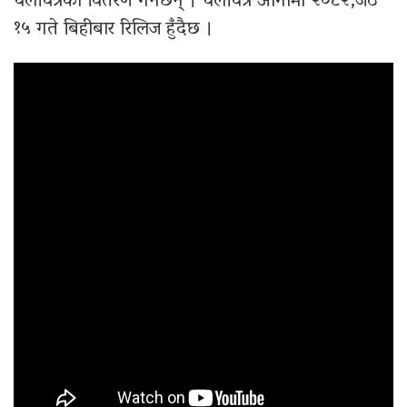
चलचित्रको वितरण गर्नेछन् । चलचित्र आगामी २०८२,जेठ
१५ गते बिहीबार रिलिज हुँदैछ ।