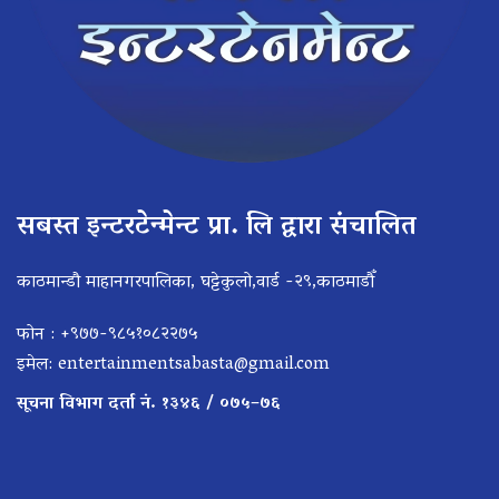
सबस्त इन्टरटेन्मेन्ट प्रा. लि द्वारा संचालित
काठमान्डौ माहानगरपालिका, घट्टेकुलो,वार्ड -२९,काठमाडौँ
फोन : +९७७-९८५१०८२२७५
इमेल:
entertainmentsabasta@gmail.com
सूचना विभाग दर्ता नं. १३४६ / ०७५–७६