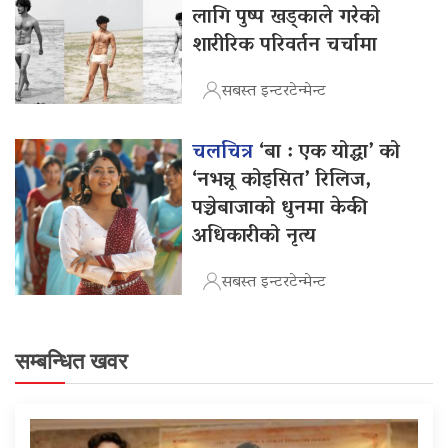
लागि पुष्प खड्काले गरेको
शारीरिक परिवर्तन चर्चामा
सबस्त इन्टरटेन्मेन्ट
चलचित्र
‘बा : एक योद्धा’ को
‘नभन्नू कोइसित’ रिलिज,
पञ्चेबाजाको धुनमा केकी
अधिकारीको नृत्य
सबस्त इन्टरटेन्मेन्ट
सम्बन्धित खवर