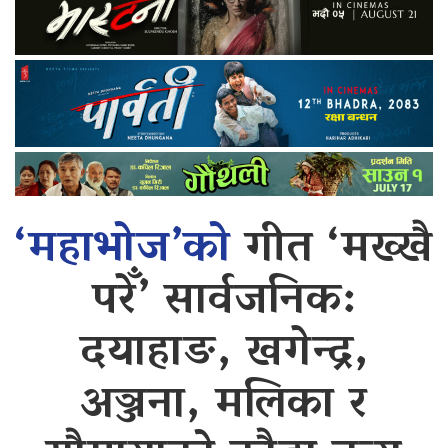
‘महाभोज’को
गीत ‘मख्खै
परेँ’ सार्वजनिक:
दयाहाङ, खगेन्द्र,
अञ्जना, मलिका र