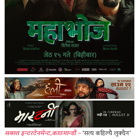
सबस्त इन्टरटेनमेन्ट,काठमान्डौ –
‘सत्य कहिल्यै लुक्दैन’