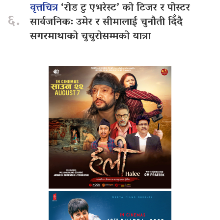
वृत्तचित्र
‘रोड टु एभरेस्ट’ को टिजर र पोस्टर
६.
सार्वजनिक: उमेर र सीमालाई चुनौती दिँदै
सगरमाथाको चुचुरोसम्मको यात्रा