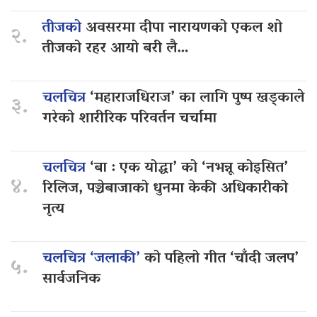
तीजको
अवसरमा दीपा नारायणको एकल शो
२.
तीजको रहर आयो बरी लै…
चलचित्र
‘महाराजधिराज’ का लागि पुष्प खड्काले
३.
गरेको शारीरिक परिवर्तन चर्चामा
चलचित्र
‘बा : एक योद्धा’ को ‘नभन्नू कोइसित’
४.
रिलिज, पञ्चेबाजाको धुनमा केकी अधिकारीको
नृत्य
चलचित्र ‘जलाकी’
को पहिलो गीत ‘चाँदी जलप’
५.
सार्वजनिक