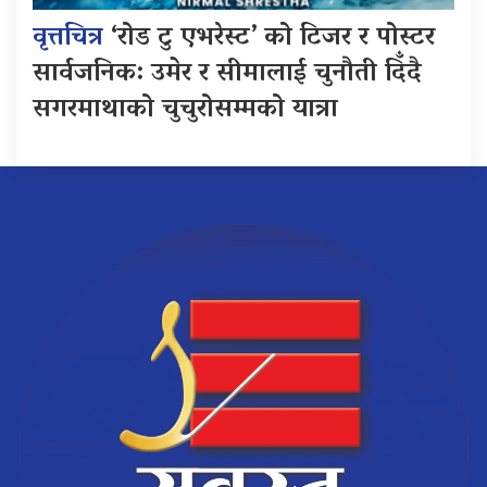
वृत्तचित्र
‘रोड टु एभरेस्ट’ को टिजर र पोस्टर
सार्वजनिक: उमेर र सीमालाई चुनौती दिँदै
सगरमाथाको चुचुरोसम्मको यात्रा