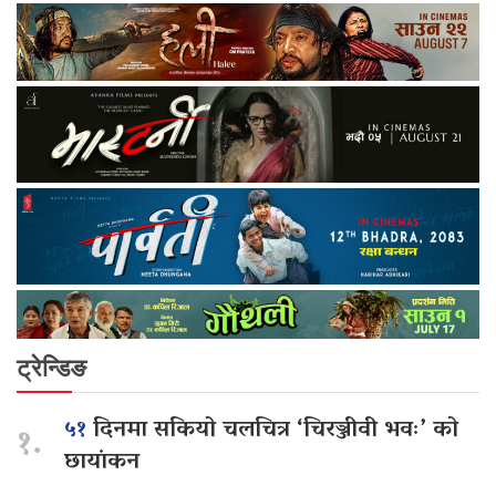
ट्रेन्डिङ
५१
दिनमा सकियो चलचित्र ‘चिरञ्जीवी भवः’ को
१.
छायांकन