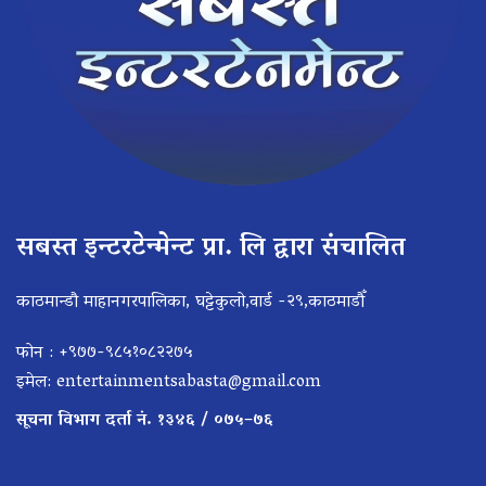
सबस्त इन्टरटेन्मेन्ट प्रा. लि द्वारा संचालित
काठमान्डौ माहानगरपालिका, घट्टेकुलो,वार्ड -२९,काठमाडौँ
फोन : +९७७-९८५१०८२२७५
इमेल:
entertainmentsabasta@gmail.com
सूचना विभाग दर्ता नं. १३४६ / ०७५–७६