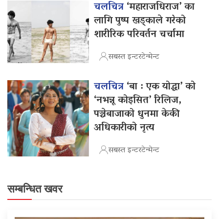
चलचित्र
‘महाराजधिराज’ का
लागि पुष्प खड्काले गरेको
शारीरिक परिवर्तन चर्चामा
सबस्त इन्टरटेन्मेन्ट
चलचित्र
‘बा : एक योद्धा’ को
‘नभन्नू कोइसित’ रिलिज,
पञ्चेबाजाको धुनमा केकी
अधिकारीको नृत्य
सबस्त इन्टरटेन्मेन्ट
सम्बन्धित खवर