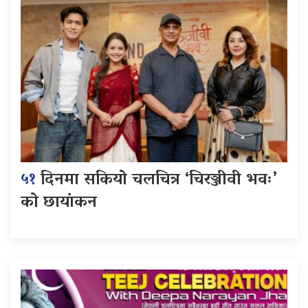
५१
दिनमा सकियो चलचित्र ‘चिरञ्जीवी भवः’
को छायांकन