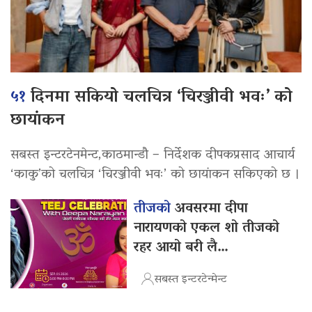
५१
दिनमा सकियो चलचित्र ‘चिरञ्जीवी भवः’ को
छायांकन
सबस्त इन्टरटेनमेन्ट,काठमान्डौ – निर्देशक दीपकप्रसाद आचार्य
‘काकु’को चलचित्र ‘चिरञ्जीवी भवः’ को छायांकन सकिएको छ ।
तीजको
अवसरमा दीपा
नारायणको एकल शो तीजको
रहर आयो बरी लै…
सबस्त इन्टरटेन्मेन्ट