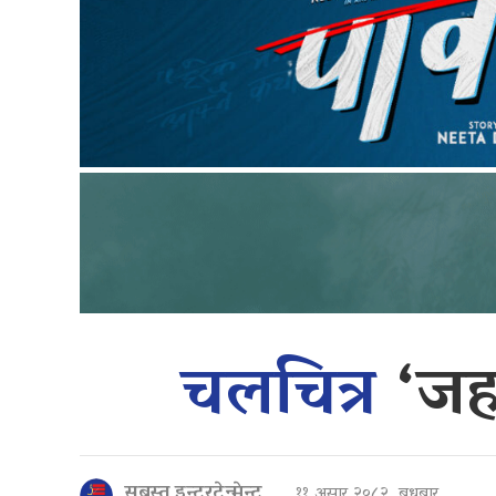
चलचित्र
‘जह
सबस्त इन्टरटेन्मेन्ट
११ असार २०८२, बुधबार