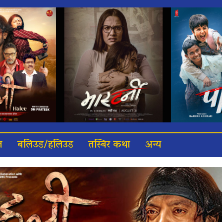
त
बलिउड/हलिउड
तस्बिर कथा
अन्य