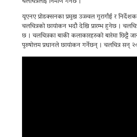
चलचित्रलाई निर्माण गर्नेछ ।
यूएनए प्रोडक्सनका प्रमुख उज्ज्वल गुरागाँई र निर्द
चलचित्रको छायांकन भदौ देखि प्रारम्भ हुनेछ । चलचि
छ । चलचित्रका बाकी कलाकारहरुको बारेमा छिट्टै जा
पुरुषोत्तम प्रधानले छायांकन गर्नेछन् । चलचित्र सन्