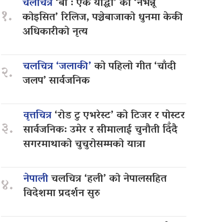
चलचित्र
‘बा : एक योद्धा’ को ‘नभन्नू
१.
कोइसित’ रिलिज, पञ्चेबाजाको धुनमा केकी
अधिकारीको नृत्य
चलचित्र ‘जलाकी’
को पहिलो गीत ‘चाँदी
२.
जलप’ सार्वजनिक
वृत्तचित्र
‘रोड टु एभरेस्ट’ को टिजर र पोस्टर
३.
सार्वजनिक: उमेर र सीमालाई चुनौती दिँदै
सगरमाथाको चुचुरोसम्मको यात्रा
नेपाली
चलचित्र ‘हली’ को नेपालसहित
४.
विदेशमा प्रदर्शन सुरु