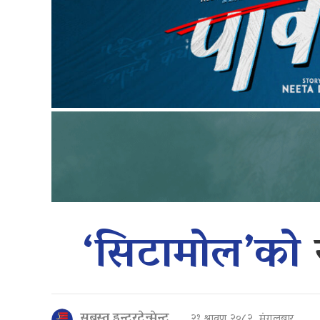
‘सिटामोल’को
सबस्त इन्टरटेन्मेन्ट
२१ श्रावण २०८२, मंगलबार