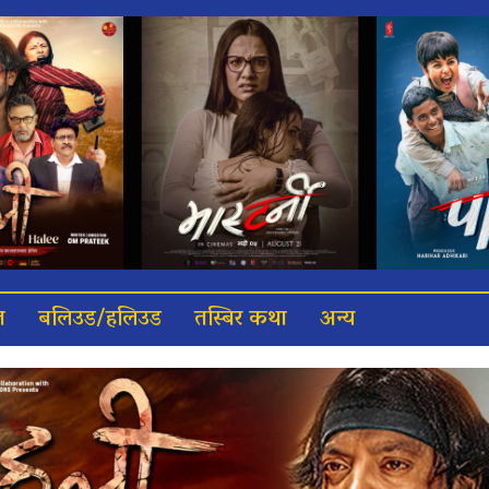
त
बलिउड/हलिउड
तस्बिर कथा
अन्य