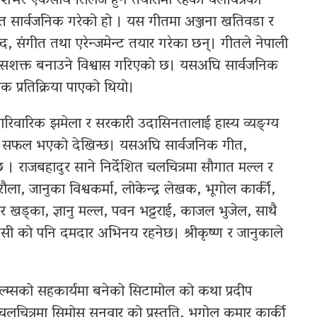
शभर एकसाथ रिलिज हुने तयारीमा रहेको चलचित्रको
 गीत सार्वजनिक गरेको हो । यस गीतमा अञ्जना खतिवडा र
्द, संगीत तथा एरेन्जमेन्ट तयार गरेका छन्। गीतले नेपाली
सशक्त बनाउने विश्वास गरिएको छ। यसअघि सार्वजनिक
क प्रतिक्रिया पाएको थियो।
 पारिवारिक झमेला र सरकारी उदासिनतालाई हास्य व्यङ्ग्य
त्न सफल भएको देखिन्छ। यसअघि सार्वजनिक गीत,
्छ । राजबहादुर साने निर्देशित चलचित्रमा सौगात मल्ल र
ौला, जानुका विश्वकर्मा, लोकेन्द्र लेखक, भूगोल कार्की,
 खड्का, ज्ञानु मल्ल, पवन भट्टराई, काजल भुजेल, साथै
िसी को पनि दमदार अभिनय रहनेछ। श्रीकृष्ण र जानुकाले
 फिल्म्सको सहकार्यमा बनेको सिटामोल को कथा प्रदीप
चलचित्रमा सिमोस सुनुवार को प्रस्तुति, भूगोल कुमार कार्की