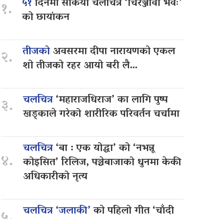
५१
दिनमा सकियो चलचित्र ‘चिरञ्जीवी भवः’
१.
को छायांकन
तीजको
अवसरमा दीपा नारायणको एकल
२.
शो तीजको रहर आयो बरी लै…
चलचित्र
‘महाराजधिराज’ का लागि पुष्प
३.
खड्काले गरेको शारीरिक परिवर्तन चर्चामा
चलचित्र
‘बा : एक योद्धा’ को ‘नभन्नू
४.
कोइसित’ रिलिज, पञ्चेबाजाको धुनमा केकी
अधिकारीको नृत्य
चलचित्र ‘जलाकी’
को पहिलो गीत ‘चाँदी
५.