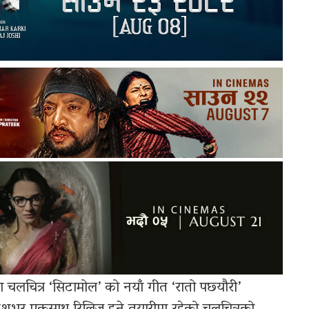
ा चलचित्र ‘सिटामोल’ को नयाँ गीत ‘रातो पछ्यौरी’