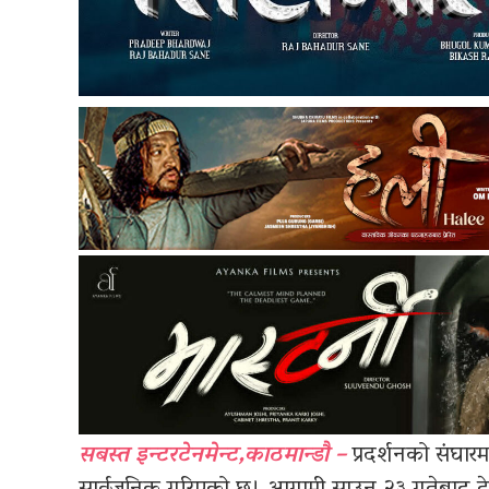
सबस्त इन्टरटेनमेन्ट,काठमान्डौ –
प्रदर्शनको संघारम