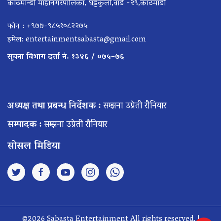
काठमान्डौ माहानगरपालिका, घट्टेकुलो,वार्ड -२९,काठमाडौँ
फोन : +९७७-९८५१०८२२७५
इमेल:
entertainmentsabasta@gmail.com
सूचना विभाग दर्ता नं. १३४६ / ०७५–७६
अध्यक्ष तथा प्रबन्ध निर्देशक :
सम्झना उप्रेती रौनियार
सम्पादक :
सम्झना उप्रेती रौनियार
सोसल मिडिया
©2026 Sabasta Entertainment All rights reserved. |