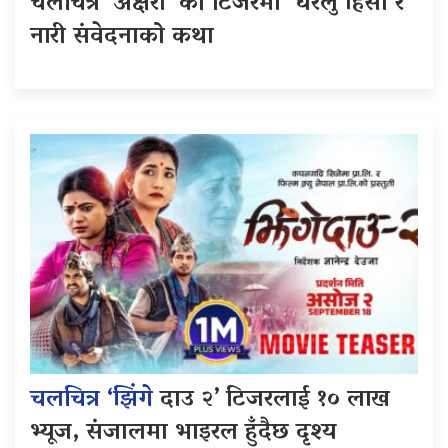
चलचित्र ‘अक्षरा’ को टिजरमा घरेलु हिंसा र
नारी संवेदनाको कथा
चलचित्र ‘झिंगे
दाउ २’ टिजरलाई १० लाख
भ्यूज, संजालमा भाइरल हुँदैछ दृश्य