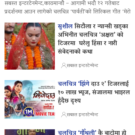
सबस्त इन्टरटेनमेन्ट,काठमान्डौ – आगामी भदौ १२ गतेबाट
प्रदर्शनमा आउन लागेको चलचित्र ‘पार्वती’को लिरिकल गीत ‘मेरो
सुशील
सिटौला र न्यान्सी खड्का
अभिनीत चलचित्र ‘अक्षरा’ को
टिजरमा घरेलु हिंसा र नारी
संवेदनाको कथा
सबस्त इन्टरटेन्मेन्ट
चलचित्र ‘झिंगे
दाउ २’ टिजरलाई
१० लाख भ्यूज, संजालमा भाइरल
हुँदैछ दृश्य
सबस्त इन्टरटेन्मेन्ट
चलचित्र ‘गौँथली’
कै बाटोमा हो