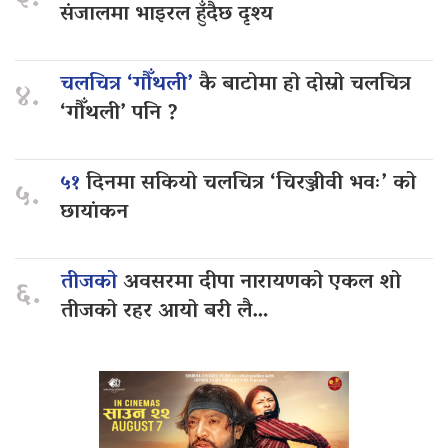
३.
संजालमा भाइरल हुँदैछ दृश्य
चलचित्र ‘गौँथली’
कै बाटोमा हो दोस्रो चलचित्र
४.
‘गौँथली’ पनि ?
५१
दिनमा सकियो चलचित्र ‘चिरञ्जीवी भवः’ को
५.
छायांकन
तीजको
अवसरमा दीपा नारायणको एकल शो
६.
तीजको रहर आयो बरी लै…