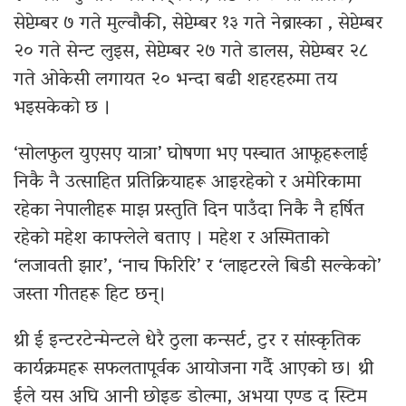
सेप्टेम्बर ७ गते मुल्वौकी, सेप्टेम्बर १३ गते नेब्रास्का , सेप्टेम्बर
२० गते सेन्ट लुइस, सेप्टेम्बर २७ गते डालस, सेप्टेम्बर २८
गते ओकेसी लगायत २० भन्दा बढी शहरहरुमा तय
भइसकेको छ ।
‘सोलफुल युएसए यात्रा’ घोषणा भए पस्चात आफूहरूलाई
निकै नै उत्साहित प्रतिक्रियाहरू आइरहेको र अमेरिकामा
रहेका नेपालीहरू माझ प्रस्तुति दिन पाउँदा निकै नै हर्षित
रहेको महेश काफ्लेले बताए । महेश र अस्मिताको
‘लजावती झार’, ‘नाच फिरिरि’ र ‘लाइटरले बिडी सल्केको’
जस्ता गीतहरू हिट छन्।
थ्री ई इन्टरटेन्मेन्टले धेरै ठुला कन्सर्ट, टुर र सांस्कृतिक
कार्यक्रमहरू सफलतापूर्वक आयोजना गर्दै आएको छ। थ्री
ईले यस अघि आनी छोइङ डोल्मा, अभया एण्ड द स्टिम