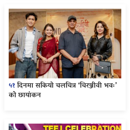
५१
दिनमा सकियो चलचित्र ‘चिरञ्जीवी भवः’
को छायांकन