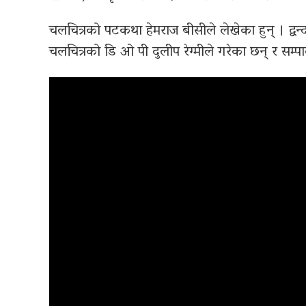
चलचित्रको पटकथा हेमराज बीसीले लेखेका हुन् । द्वन्द 
चलचित्रको डि ओ पी दुलीप रेग्मीले गरेका छन् र सम्पाद