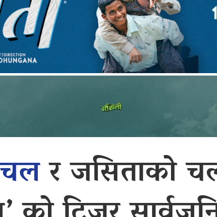
आंचल
र जसिताको चलच
’ को टिजर सार्वज