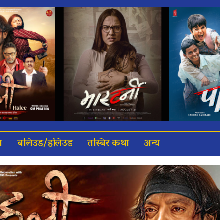
त
बलिउड/हलिउड
तस्बिर कथा
अन्य