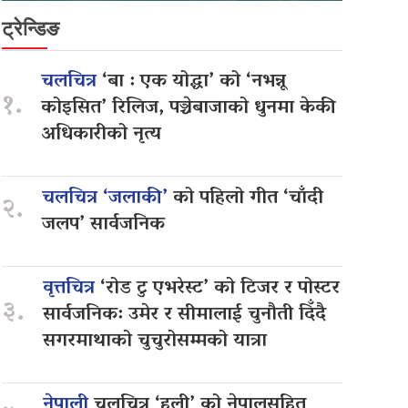
ट्रेन्डिङ
चलचित्र
‘बा : एक योद्धा’ को ‘नभन्नू
१.
कोइसित’ रिलिज, पञ्चेबाजाको धुनमा केकी
अधिकारीको नृत्य
चलचित्र ‘जलाकी’
को पहिलो गीत ‘चाँदी
२.
जलप’ सार्वजनिक
वृत्तचित्र
‘रोड टु एभरेस्ट’ को टिजर र पोस्टर
३.
सार्वजनिक: उमेर र सीमालाई चुनौती दिँदै
सगरमाथाको चुचुरोसम्मको यात्रा
नेपाली
चलचित्र ‘हली’ को नेपालसहित