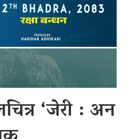
ित्र ‘जेरी : अन
निक