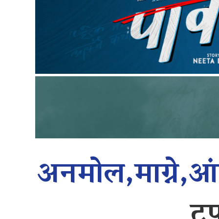
अनमोल,माग्ने,
टप