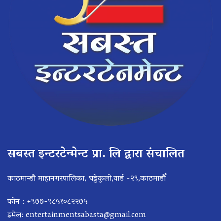
सबस्त इन्टरटेन्मेन्ट प्रा. लि द्वारा संचालित
काठमान्डौ माहानगरपालिका, घट्टेकुलो,वार्ड -२९,काठमाडौँ
फोन : +९७७-९८५१०८२२७५
इमेल:
entertainmentsabasta@gmail.com