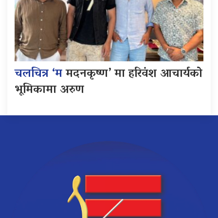
चलचित्र ‘म
मदनकृष्ण’ मा हरिवंश आचार्यको
भूमिकामा अरुण